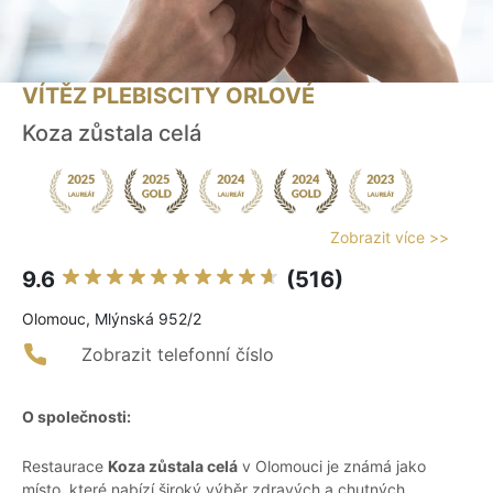
VÍTĚZ PLEBISCITY ORLOVÉ
Koza zůstala celá
Zobrazit více >>
9.6
(516)
Olomouc, Mlýnská 952/2
Zobrazit telefonní číslo
O společnosti:
Restaurace
Koza zůstala celá
v Olomouci je známá jako
místo, které nabízí široký výběr zdravých a chutných