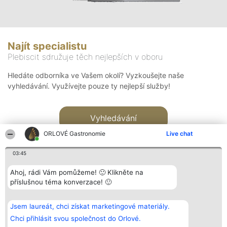
Najít specialistu
Plebiscit sdružuje těch nejlepších v oboru
Hledáte odborníka ve Vašem okolí? Vyzkoušejte naše
vyhledávání. Využívejte pouze ty nejlepší služby!
Vyhledávání
ORLOVÉ Gastronomie
Live chat
03:45
Ahoj, rádi Vám pomůžeme! 🙂 Klikněte na
příslušnou téma konverzace! 🙂
Organizátor hlasování
Plebiscyt
Kontakt
Bright Side Solutions sp. z o.
Vítězové
Kontakt
Jsem laureát, chci získat marketingové materiály.
o. sp. k.
Seznam všech
ul. Ruska 22
laureátů
Chci přihlásit svou společnost do Orlové.
Wrocław 50-079
Zásady