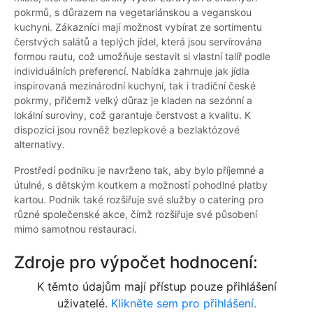
pokrmů, s důrazem na vegetariánskou a veganskou
kuchyni. Zákazníci mají možnost vybírat ze sortimentu
čerstvých salátů a teplých jídel, která jsou servírována
formou rautu, což umožňuje sestavit si vlastní talíř podle
individuálních preferencí. Nabídka zahrnuje jak jídla
inspirovaná mezinárodní kuchyní, tak i tradiční české
pokrmy, přičemž velký důraz je kladen na sezónní a
lokální suroviny, což garantuje čerstvost a kvalitu. K
dispozici jsou rovněž bezlepkové a bezlaktózové
alternativy.
Prostředí podniku je navrženo tak, aby bylo příjemné a
útulné, s dětským koutkem a možností pohodlné platby
kartou. Podnik také rozšiřuje své služby o catering pro
různé společenské akce, čímž rozšiřuje své působení
mimo samotnou restauraci.
Zdroje pro výpočet hodnocení:
K těmto údajům mají přístup pouze přihlášení
uživatelé.
Klikněte sem pro přihlášení.