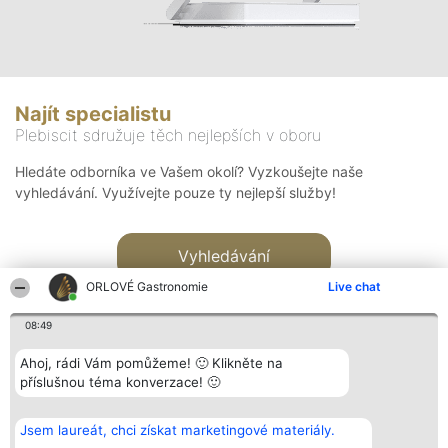
Najít specialistu
Plebiscit sdružuje těch nejlepších v oboru
Hledáte odborníka ve Vašem okolí? Vyzkoušejte naše
vyhledávání. Využívejte pouze ty nejlepší služby!
Vyhledávání
ORLOVÉ Gastronomie
Live chat
08:49
Ahoj, rádi Vám pomůžeme! 🙂 Klikněte na
příslušnou téma konverzace! 🙂
Organizátor hlasování
Plebiscyt
Kontakt
Bright Side Solutions sp. z o.
Vítězové
Kontakt
Jsem laureát, chci získat marketingové materiály.
o. sp. k.
Seznam všech
ul. Ruska 22
laureátů