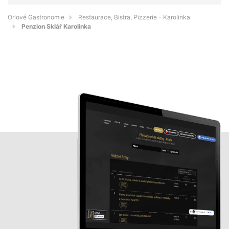
Orlové Gastronomie
Restaurace, Bistra, Pizzerie - Karolinka
Penzion Sklář Karolinka