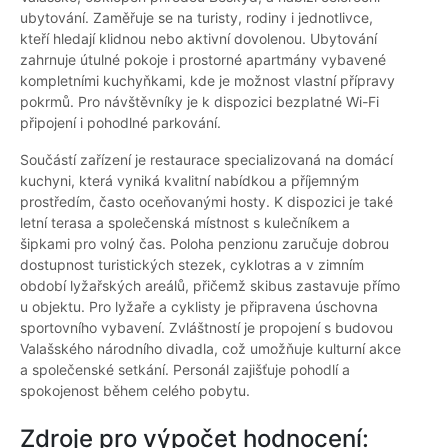
ubytování. Zaměřuje se na turisty, rodiny i jednotlivce,
kteří hledají klidnou nebo aktivní dovolenou. Ubytování
zahrnuje útulné pokoje i prostorné apartmány vybavené
kompletními kuchyňkami, kde je možnost vlastní přípravy
pokrmů. Pro návštěvníky je k dispozici bezplatné Wi-Fi
připojení i pohodlné parkování.
Součástí zařízení je restaurace specializovaná na domácí
kuchyni, která vyniká kvalitní nabídkou a příjemným
prostředím, často oceňovanými hosty. K dispozici je také
letní terasa a společenská místnost s kulečníkem a
šipkami pro volný čas. Poloha penzionu zaručuje dobrou
dostupnost turistických stezek, cyklotras a v zimním
období lyžařských areálů, přičemž skibus zastavuje přímo
u objektu. Pro lyžaře a cyklisty je připravena úschovna
sportovního vybavení. Zvláštností je propojení s budovou
Valašského národního divadla, což umožňuje kulturní akce
a společenské setkání. Personál zajišťuje pohodlí a
spokojenost během celého pobytu.
Zdroje pro výpočet hodnocení: