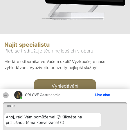
Najít specialistu
Plebiscit sdružuje těch nejlepších v oboru
Hledáte odborníka ve Vašem okolí? Vyzkoušejte naše
vyhledávání. Využívejte pouze ty nejlepší služby!
Vyhledávání
ORLOVÉ Gastronomie
Live chat
03:03
Ahoj, rádi Vám pomůžeme! 🙂 Klikněte na
příslušnou téma konverzace! 🙂
Organizátor hlasování
Plebiscyt
Kontakt