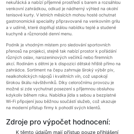
nekuřácká a nabízí příjemné prostředí s barem a rozsáhlou
venkovní zahrádkou, odkud je nádherný výhled na okolní
tenisové kurty. V letních měsících mohou hosté ochutnat
gastronomické speciality připravované na venkovním grilu
a v udírně, které doplňují stálou nabídku teplé a studené
kuchyně a různorodé denní menu.
Podnik je vhodným místem pro sledování sportovních
přenosů na projekci, stejně tak nabízí prostor k pořádání
různých oslav, narozeninových večírků nebo firemních
akcí. Rodinám s dětmi je k dispozici dětské hřiště přímo na
zahrádce. Sortiment na čepu zahrnuje široký výběr piv,
nealkoholických nápojů i kvalitních vín, což uspokojí
širokou škálu návštěvníků. Díky celoročnímu provozu je
možné si zde vychutnat posezení s příjemnou obsluhou
kdykoliv během roku. Nabídka jídla s sebou a bezplatné
Wi-Fi připojení jsou běžnou součástí služeb, což ukazuje
na moderní přístup firmy k pohodlí svých klientů.
Zdroje pro výpočet hodnocení:
K těmto údajům mají přístup pouze přihlášení