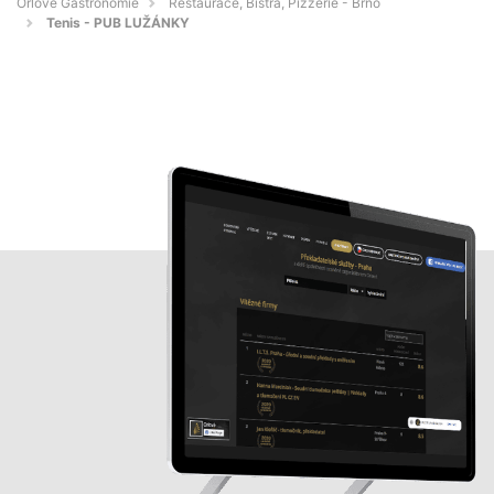
Orlové Gastronomie
Restaurace, Bistra, Pizzerie - Brno
Tenis - PUB LUŽÁNKY