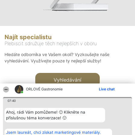
Najít specialistu
Plebiscit sdružuje těch nejlepších v oboru
Hledáte odborníka ve Vašem okolí? Vyzkoušejte naše
vyhledávání. Využívejte pouze ty nejlepší služby!
Vyhledávání
ORLOVÉ Gastronomie
Live chat
07:40
Ahoj, rádi Vám pomůžeme! 🙂 Klikněte na
příslušnou téma konverzace! 🙂
Organizátor hlasování
Plebiscyt
Kontakt
Bright Side Solutions sp. z o.
Vítězové
Kontakt
Jsem laureát, chci získat marketingové materiály.
o. sp. k.
Seznam všech