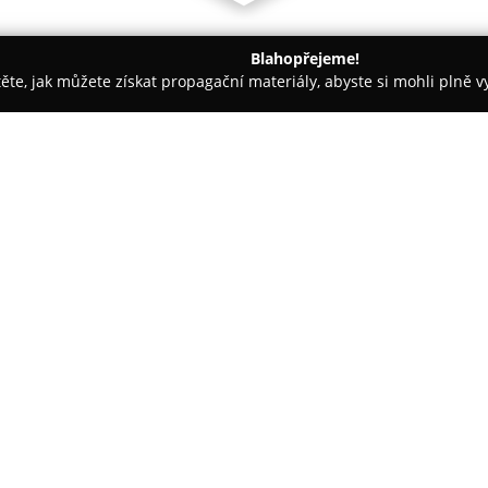
Blahopřejeme!
těte, jak můžete získat propagační materiály, abyste si mohli plně 
 - Jablonné v Podještědí
Restaurace Penzion Venezie
O společnosti:
Restaurace Penzion Venezie
se
Podještědí, kde spojuje kvalit
má kapacitu padesáti osob a sp
hosty jsou připraveny kuřácká i
Zobrazit více >>
zahradou a bazénem, které vytv
Podnik je známý pro svou útul
Návštěvníci oceňují nabídku, v 
poskytované penzionem Venezia