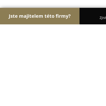
Jste majitelem této firmy?
Zjis
Orlové Gastronomie
Restaurace, Bistra, Pizzerie
Restaurace Penzion Venezie
8.2
(410)
Jablonné v Podještědí, Staroměstská 74