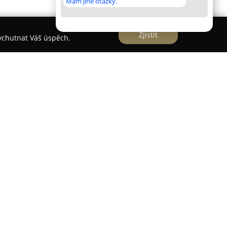
Mám jiné otázky.
Zjistit
vychutnat Váš úspěch.
 nachází v malebném městě Jablonné v
ní stravování s pohodlným ubytováním. Restaurace
ecializuje se na tradiční českou kuchyni. Pro
 nekuřácká sekce a také rozsáhlá letní terasa se
ářejí příjemné prostředí k odpočinku.
nou atmosféru a vysokou úroveň obsluhy.
níž nechybí ani kvalitní pivo. Ubytování,
, tvoří zrekonstruované a dobře udržované