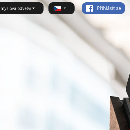
Přihlásit se
ůmyslová odvětví