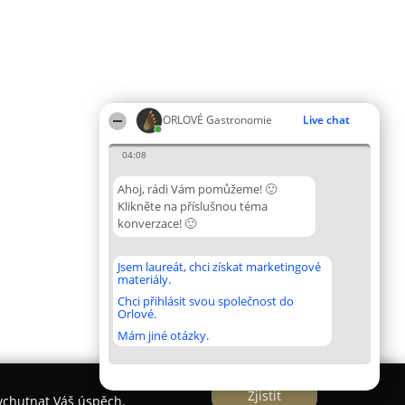
ORLOVÉ Gastronomie
Live chat
04:08
Ahoj, rádi Vám pomůžeme! 🙂
Klikněte na příslušnou téma
konverzace! 🙂
Jsem laureát, chci získat marketingové
materiály.
Chci přihlásit svou společnost do
Orlové.
Mám jiné otázky.
Zjistit
vychutnat Váš úspěch.