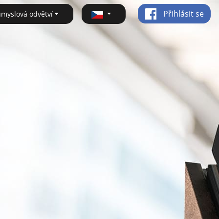
Přihlásit se
ůmyslová odvětví