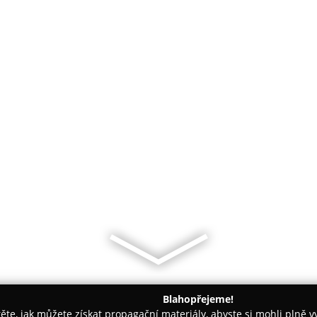
Blahopřejeme!
těte, jak můžete získat propagační materiály, abyste si mohli plně 