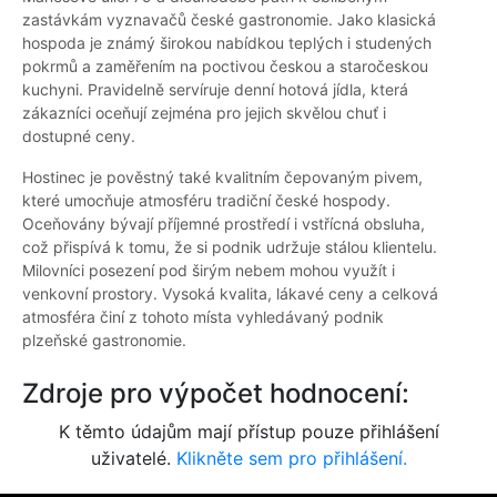
zastávkám vyznavačů české gastronomie. Jako klasická
hospoda je známý širokou nabídkou teplých i studených
pokrmů a zaměřením na poctivou českou a staročeskou
kuchyni. Pravidelně servíruje denní hotová jídla, která
zákazníci oceňují zejména pro jejich skvělou chuť i
dostupné ceny.
Hostinec je pověstný také kvalitním čepovaným pivem,
které umocňuje atmosféru tradiční české hospody.
Oceňovány bývají příjemné prostředí i vstřícná obsluha,
což přispívá k tomu, že si podnik udržuje stálou klientelu.
Milovníci posezení pod širým nebem mohou využít i
venkovní prostory. Vysoká kvalita, lákavé ceny a celková
atmosféra činí z tohoto místa vyhledávaný podnik
plzeňské gastronomie.
Zdroje pro výpočet hodnocení:
K těmto údajům mají přístup pouze přihlášení
uživatelé.
Klikněte sem pro přihlášení.