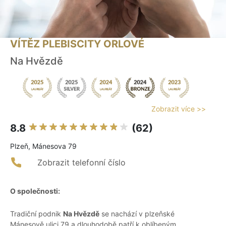
VÍTĚZ PLEBISCITY ORLOVÉ
Na Hvězdě
Zobrazit více >>
8.8
(62)
Plzeň, Mánesova 79
Zobrazit telefonní číslo
O společnosti:
Tradiční podnik
Na Hvězdě
se nachází v plzeňské
Mánesově ulici 79 a dlouhodobě patří k oblíbeným