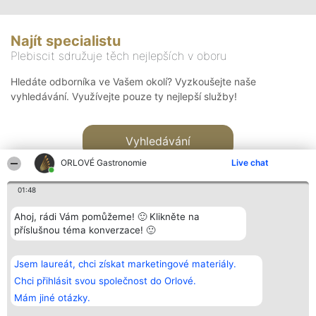
Najít specialistu
Plebiscit sdružuje těch nejlepších v oboru
Hledáte odborníka ve Vašem okolí? Vyzkoušejte naše
vyhledávání. Využívejte pouze ty nejlepší služby!
Vyhledávání
ORLOVÉ Gastronomie
Live chat
01:48
Ahoj, rádi Vám pomůžeme! 🙂 Klikněte na
příslušnou téma konverzace! 🙂
Organizátor hlasování
Plebiscyt
Kontakt
Bright Side Solutions sp. z o.
Vítězové
Kontakt
Jsem laureát, chci získat marketingové materiály.
o. sp. k.
Seznam všech
ul. Ruska 22
laureátů
Chci přihlásit svou společnost do Orlové.
Wrocław 50-079
Zásady
Mám jiné otázky.
KRS 0000749100 | Regon
Pravidla
381313360 | NIP 8943132676
Zásady