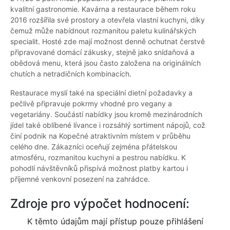
kvalitní gastronomie. Kavárna a restaurace během roku
2016 rozšířila své prostory a otevřela vlastní kuchyni, díky
čemuž může nabídnout rozmanitou paletu kulinářských
specialit. Hosté zde mají možnost denně ochutnat čerstvě
připravované domácí zákusky, stejně jako snídaňová a
obědová menu, která jsou často založena na originálních
chutích a netradičních kombinacích.
Restaurace myslí také na speciální dietní požadavky a
pečlivě připravuje pokrmy vhodné pro vegany a
vegetariány. Součástí nabídky jsou kromě mezinárodních
jídel také oblíbené lívance i rozsáhlý sortiment nápojů, což
činí podnik na Kopečné atraktivním místem v průběhu
celého dne. Zákazníci oceňují zejména přátelskou
atmosféru, rozmanitou kuchyni a pestrou nabídku. K
pohodlí návštěvníků přispívá možnost platby kartou i
příjemné venkovní posezení na zahrádce.
Zdroje pro výpočet hodnocení:
K těmto údajům mají přístup pouze přihlášení