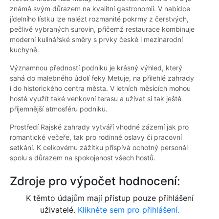
známá svým důrazem na kvalitní gastronomii. V nabídce
jídelního lístku lze nalézt rozmanité pokrmy z čerstvých,
pečlivě vybraných surovin, přičemž restaurace kombinuje
moderní kulinářské směry s prvky české i mezinárodní
kuchyně.
Významnou předností podniku je krásný výhled, který
sahá do malebného údolí řeky Metuje, na přilehlé zahrady
i do historického centra města. V letních měsících mohou
hosté využít také venkovní terasu a užívat si tak ještě
příjemnější atmosféru podniku.
Prostředí Rajské zahrady vytváří vhodné zázemí jak pro
romantické večeře, tak pro rodinné oslavy či pracovní
setkání. K celkovému zážitku přispívá ochotný personál
spolu s důrazem na spokojenost všech hostů.
Zdroje pro výpočet hodnocení:
K těmto údajům mají přístup pouze přihlášení
uživatelé.
Klikněte sem pro přihlášení.