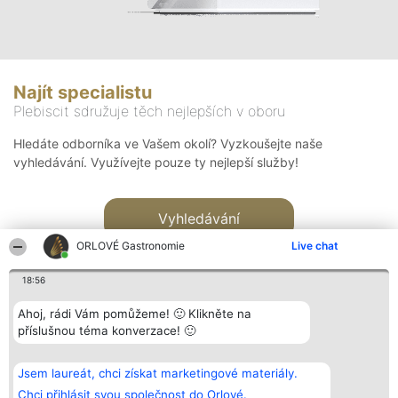
Najít specialistu
Plebiscit sdružuje těch nejlepších v oboru
Hledáte odborníka ve Vašem okolí? Vyzkoušejte naše
vyhledávání. Využívejte pouze ty nejlepší služby!
Vyhledávání
ORLOVÉ Gastronomie
Live chat
18:56
Ahoj, rádi Vám pomůžeme! 🙂 Klikněte na
příslušnou téma konverzace! 🙂
Organizátor hlasování
Plebiscyt
Kontakt
Bright Side Solutions sp. z o.
Vítězové
Kontakt
Jsem laureát, chci získat marketingové materiály.
o. sp. k.
Seznam všech
ul. Ruska 22
laureátů
Chci přihlásit svou společnost do Orlové.