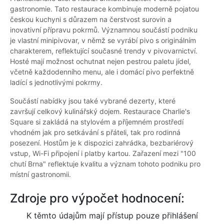
gastronomie. Tato restaurace kombinuje moderně pojatou
českou kuchyni s důrazem na čerstvost surovin a
inovativní přípravu pokrmů. Významnou součástí podniku
je vlastní minipivovar, v němž se vyrábí pivo s originálním
charakterem, reflektující současné trendy v pivovarnictví.
Hosté mají možnost ochutnat nejen pestrou paletu jídel,
včetně každodenního menu, ale i domácí pivo perfektně
ladící s jednotlivými pokrmy.
Součástí nabídky jsou také vybrané dezerty, které
završují celkový kulinářský dojem. Restaurace Charlie's
Square si zakládá na stylovém a příjemném prostředí
vhodném jak pro setkávání s přáteli, tak pro rodinná
posezení. Hostům je k dispozici zahrádka, bezbariérový
vstup, Wi-Fi připojení i platby kartou. Zařazení mezi "100
chutí Brna" reflektuje kvalitu a význam tohoto podniku pro
místní gastronomii.
Zdroje pro výpočet hodnocení:
K těmto údajům mají přístup pouze přihlášení