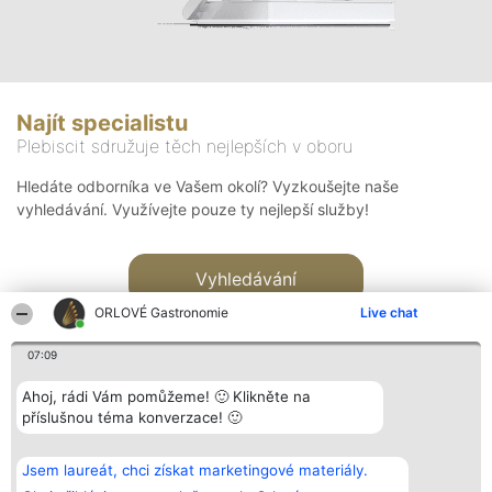
Najít specialistu
Plebiscit sdružuje těch nejlepších v oboru
Hledáte odborníka ve Vašem okolí? Vyzkoušejte naše
vyhledávání. Využívejte pouze ty nejlepší služby!
Vyhledávání
ORLOVÉ Gastronomie
Live chat
07:09
Ahoj, rádi Vám pomůžeme! 🙂 Klikněte na
příslušnou téma konverzace! 🙂
Organizátor hlasování
Plebiscyt
Kontakt
Bright Side Solutions sp. z o.
Vítězové
Kontakt
Jsem laureát, chci získat marketingové materiály.
o. sp. k.
Seznam všech
ul. Ruska 22
laureátů