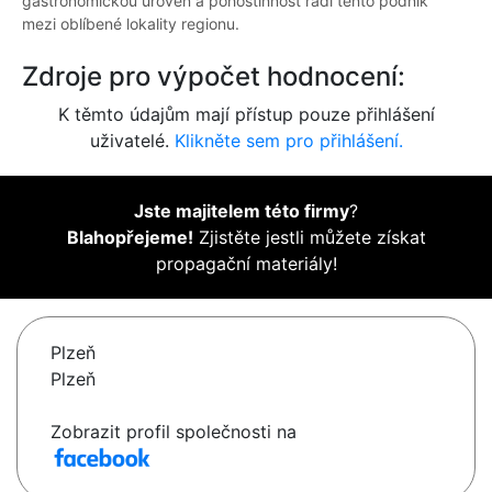
gastronomickou úroveň a pohostinnost řadí tento podnik
mezi oblíbené lokality regionu.
Zdroje pro výpočet hodnocení:
K těmto údajům mají přístup pouze přihlášení
uživatelé.
Klikněte sem pro přihlášení.
Jste majitelem této firmy
?
Blahopřejeme!
Zjistěte jestli můžete získat
propagační materiály!
Plzeň
Plzeň
Zobrazit profil společnosti na