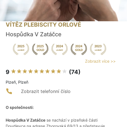
VÍTĚZ PLEBISCITY ORLOVÉ
Hospůdka V Zatáčce
Zobrazit více >>
9
(74)
Plzeň, Plzeň
Zobrazit telefonní číslo
O společnosti:
Hospůdka V Zatáčce
se nachází v plzeňské části
Doudlevce na adrese Zborovská 69/13 a představuje