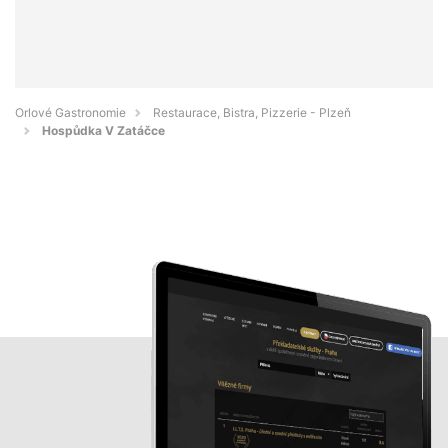
Orlové Gastronomie
Restaurace, Bistra, Pizzerie - Plzeň
Hospůdka V Zatáčce