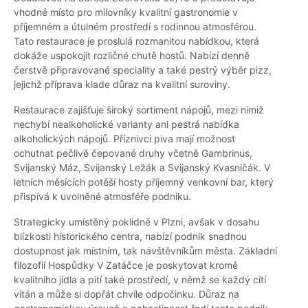
vhodné místo pro milovníky kvalitní gastronomie v
příjemném a útulném prostředí s rodinnou atmosférou.
Tato restaurace je proslulá rozmanitou nabídkou, která
dokáže uspokojit rozličné chutě hostů. Nabízí denně
čerstvě připravované speciality a také pestrý výběr pizz,
jejichž příprava klade důraz na kvalitní suroviny.
Restaurace zajišťuje široký sortiment nápojů, mezi nimiž
nechybí nealkoholické varianty ani pestrá nabídka
alkoholických nápojů. Příznivci piva mají možnost
ochutnat pečlivě čepované druhy včetně Gambrinus,
Svijanský Máz, Svijanský Ležák a Svijanský Kvasničák. V
letních měsících potěší hosty příjemný venkovní bar, který
přispívá k uvolněné atmosféře podniku.
Strategicky umístěný poklidně v Plzni, avšak v dosahu
blízkosti historického centra, nabízí podnik snadnou
dostupnost jak místním, tak návštěvníkům města. Základní
filozofií Hospůdky V Zatáčce je poskytovat kromě
kvalitního jídla a pití také prostředí, v němž se každý cítí
vítán a může si dopřát chvíle odpočinku. Důraz na