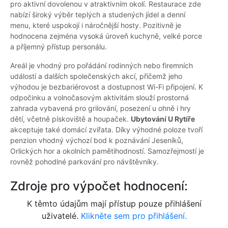
pro aktivní dovolenou v atraktivním okolí. Restaurace zde
nabízí široký výběr teplých a studených jídel a denní
menu, které uspokojí i náročnější hosty. Pozitivně je
hodnocena zejména vysoká úroveň kuchyně, velké porce
a příjemný přístup personálu.
Areál je vhodný pro pořádání rodinných nebo firemních
událostí a dalších společenských akcí, přičemž jeho
výhodou je bezbariérovost a dostupnost Wi-Fi připojení. K
odpočinku a volnočasovým aktivitám slouží prostorná
zahrada vybavená pro grilování, posezení u ohně i hry
dětí, včetně pískoviště a houpaček.
Ubytování U Rytíře
akceptuje také domácí zvířata. Díky výhodné poloze tvoří
penzion vhodný výchozí bod k poznávání Jeseníků,
Orlických hor a okolních pamětihodností. Samozřejmostí je
rovněž pohodlné parkování pro návštěvníky.
Zdroje pro výpočet hodnocení:
K těmto údajům mají přístup pouze přihlášení
uživatelé.
Klikněte sem pro přihlášení.