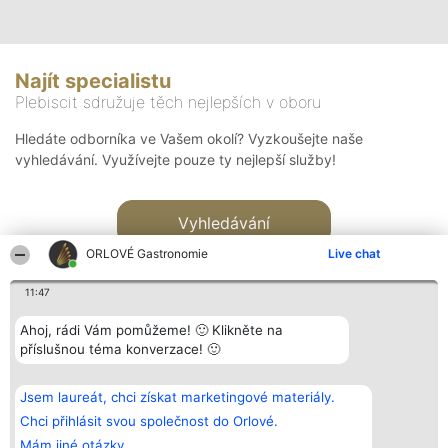
Najít specialistu
Plebiscit sdružuje těch nejlepších v oboru
Hledáte odborníka ve Vašem okolí? Vyzkoušejte naše
vyhledávání. Využívejte pouze ty nejlepší služby!
Vyhledávání
ORLOVÉ Gastronomie
Live chat
11:47
Ahoj, rádi Vám pomůžeme! 🙂 Klikněte na
příslušnou téma konverzace! 🙂
Organizátor hlasování
Plebiscyt
Kontakt
Bright Side Solutions sp. z o.
Vítězové
Kontakt
Jsem laureát, chci získat marketingové materiály.
o. sp. k.
Seznam všech
ul. Ruska 22
laureátů
Chci přihlásit svou společnost do Orlové.
Wrocław 50-079
Zásady
Mám jiné otázky.
KRS 0000749100 | Regon
Pravidla