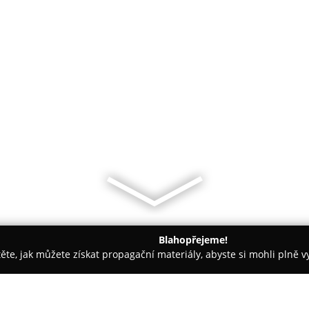
Blahopřejeme!
těte, jak můžete získat propagační materiály, abyste si mohli plně 
e - Praha-západ
Brut. - Wines & Oysters