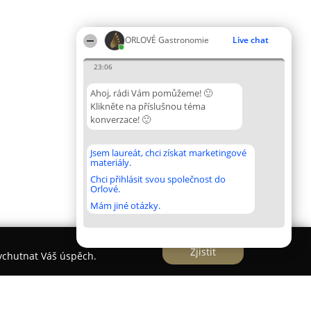
ORLOVÉ Gastronomie
Live chat
23:06
Ahoj, rádi Vám pomůžeme! 🙂
Klikněte na příslušnou téma
konverzace! 🙂
Jsem laureát, chci získat marketingové
materiály.
Chci přihlásit svou společnost do
Orlové.
Mám jiné otázky.
Zjistit
vychutnat Váš úspěch.