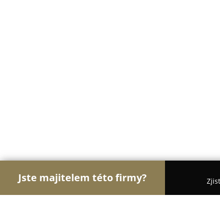
Jste majitelem této firmy?
Zjis
Orlové Gastronomie
Restaurace, Bistra, Pizzeri