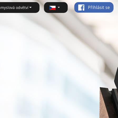
Přihlásit se
ůmyslová odvětví