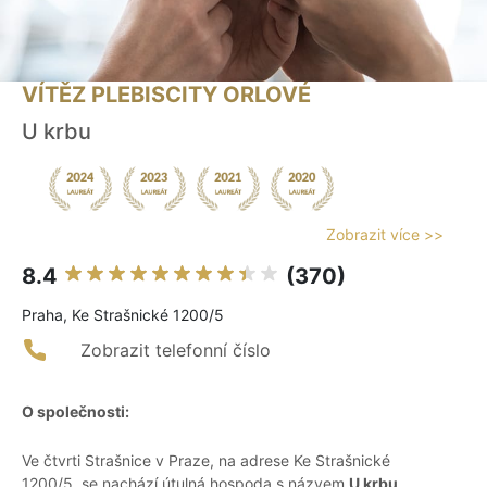
VÍTĚZ PLEBISCITY ORLOVÉ
U krbu
Zobrazit více >>
8.4
(370)
Praha, Ke Strašnické 1200/5
Zobrazit telefonní číslo
O společnosti:
Ve čtvrti Strašnice v Praze, na adrese Ke Strašnické
1200/5, se nachází útulná hospoda s názvem
U krbu
.