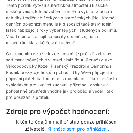
Tento podnik vytváří autentickou atmosféru klasické
české pivnice, kde návštěvníci mohou vybírat z pestré
nabídky tradičních českých a staročeských jídel. Kromě
denních poledních menu je k dispozici také stálý jídelní
lístek nabízející široký výběr teplých i studených pokrmů.
V sortimentu lze najít speciality určené zejména
milovníkům klasické české kuchyně.
Gastronomický zážitek zde umocňuje pečlivě vybraný
sortiment točených piv, mezi nimiž figurují značky jako
Velkopopovický Kozel, Plzeňský Prazdroj a Gambrinus.
Podnik poskytuje hostům pohodlí díky Wi-Fi připojení a
přijímání plateb kartou nebo stravenkami. U krbu je často
vyhledáván pro kvalitní kuchyni, příjemnou obsluhu a
pohostinné prostředí vhodné jak pro oběd a večeři, tak
pro posezení s přáteli.
Zdroje pro výpočet hodnocení:
K těmto údajům mají přístup pouze přihlášení
uživatelé.
Klikněte sem pro přihlášení.