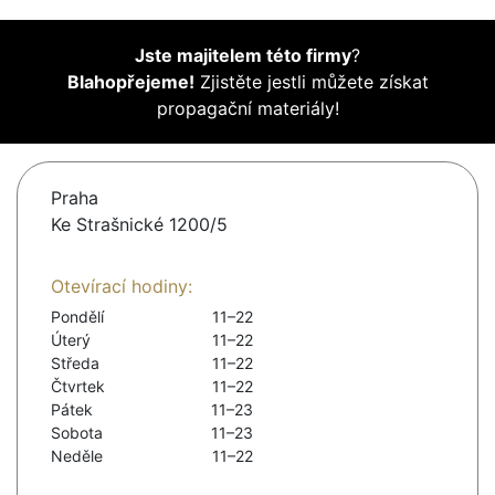
Jste majitelem této firmy
?
Blahopřejeme!
Zjistěte jestli můžete získat
propagační materiály!
Praha
Ke Strašnické 1200/5
Otevírací hodiny:
Pondělí
11–22
Úterý
11–22
Středa
11–22
Čtvrtek
11–22
Pátek
11–23
Sobota
11–23
Neděle
11–22