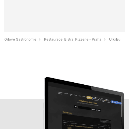
Orlové Gastronomie
Restaurace, Bistra, Pizzerie - Praha
U krbu