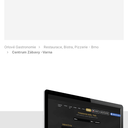
Orlové Gastronomie
Restaurace, Bistra, Pizzerie - Brno
Centrum Zábavy -Varna