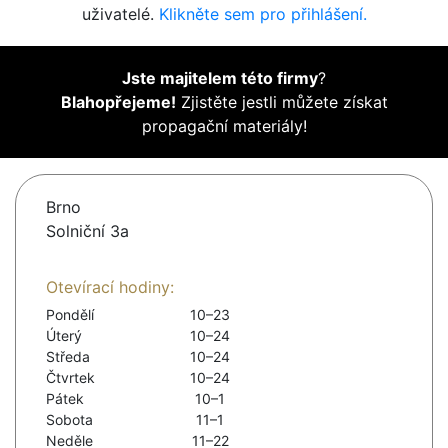
uživatelé.
Klikněte sem pro přihlášení.
Jste majitelem této firmy
?
Blahopřejeme!
Zjistěte jestli můžete získat
propagační materiály!
Brno
Solniční 3a
Otevírací hodiny:
Pondělí
10–23
Úterý
10–24
Středa
10–24
Čtvrtek
10–24
Pátek
10–1
Sobota
11–1
Neděle
11–22