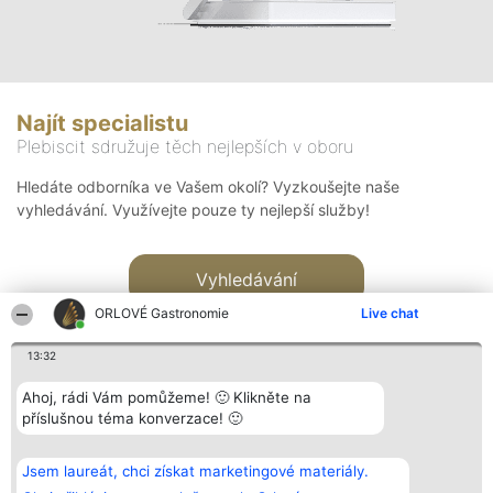
Najít specialistu
Plebiscit sdružuje těch nejlepších v oboru
Hledáte odborníka ve Vašem okolí? Vyzkoušejte naše
vyhledávání. Využívejte pouze ty nejlepší služby!
Vyhledávání
ORLOVÉ Gastronomie
Live chat
13:32
Ahoj, rádi Vám pomůžeme! 🙂 Klikněte na
příslušnou téma konverzace! 🙂
Organizátor hlasování
Plebiscyt
Kontakt
Bright Side Solutions sp. z o.
Vítězové
Kontakt
Jsem laureát, chci získat marketingové materiály.
o. sp. k.
Seznam všech
ul. Ruska 22
laureátů