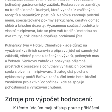
jedinečný gastronomický zážitek. Restaurace se zaměřuje
na tradiční domácí kuchyni, která vychází z ověřených
receptů a nápaditých postupů. Nabídka zahrnuje polední
menu, specializované pokrmy šéfkuchaře, čerstvý domácí
chléb a lahodné dezerty. Významnou součástí podniku je
vlastní minipivovar, kde se pivo vaří tradiční metodou na
dva rmuty, což ideálně doplňuje podávaná jídla.
Kulinářský tým v Hotelu Chmelnice klade důraz na
využívání kvalitních surovin a přípravu jídel od samotných
základů, včetně pomalu tažených vývarů, pečených mas
a žebírek. Venkovní zahrádka poskytuje příjemné
prostředí k posezení a ochutnání vynikajících pokrmů
spolu s pivem z minipivovaru. Strategická poloha u
cyklostezky podél Baťova kanálu činí tento hotel ideální
zastávkou pro aktivní odpočinek, kde se spojuje
pohostinnost s výraznými chutěmi.
Zdroje pro výpočet hodnocení:
K těmto údajům mají přístup pouze přihlášení