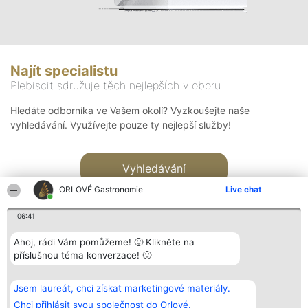
Najít specialistu
Plebiscit sdružuje těch nejlepších v oboru
Hledáte odborníka ve Vašem okolí? Vyzkoušejte naše
vyhledávání. Využívejte pouze ty nejlepší služby!
Vyhledávání
ORLOVÉ Gastronomie
Live chat
06:41
Ahoj, rádi Vám pomůžeme! 🙂 Klikněte na
příslušnou téma konverzace! 🙂
Organizátor hlasování
Plebiscyt
Kontakt
Bright Side Solutions sp. z o.
Vítězové
Kontakt
Jsem laureát, chci získat marketingové materiály.
o. sp. k.
Seznam všech
ul. Ruska 22
laureátů
Chci přihlásit svou společnost do Orlové.