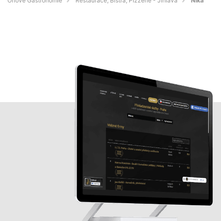
Orlové Gastronomie
Restaurace, Bistra, Pizzerie - Jihlava
Nika