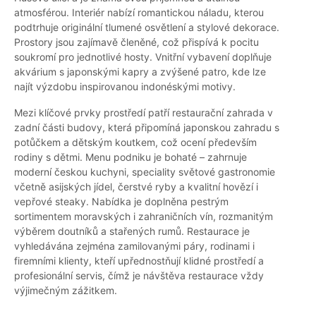
atmosférou. Interiér nabízí romantickou náladu, kterou
podtrhuje originální tlumené osvětlení a stylové dekorace.
Prostory jsou zajímavě členěné, což přispívá k pocitu
soukromí pro jednotlivé hosty. Vnitřní vybavení doplňuje
akvárium s japonskými kapry a zvýšené patro, kde lze
najít výzdobu inspirovanou indonéskými motivy.
Mezi klíčové prvky prostředí patří restaurační zahrada v
zadní části budovy, která připomíná japonskou zahradu s
potůčkem a dětským koutkem, což ocení především
rodiny s dětmi. Menu podniku je bohaté – zahrnuje
moderní českou kuchyni, speciality světové gastronomie
včetně asijských jídel, čerstvé ryby a kvalitní hovězí i
vepřové steaky. Nabídka je doplněna pestrým
sortimentem moravských i zahraničních vín, rozmanitým
výběrem doutníků a stařených rumů. Restaurace je
vyhledávána zejména zamilovanými páry, rodinami i
firemními klienty, kteří upřednostňují klidné prostředí a
profesionální servis, čímž je návštěva restaurace vždy
výjimečným zážitkem.