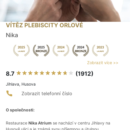
VÍTĚZ PLEBISCITY ORLOVÉ
Nika
Zobrazit více >>
8.7
(1912)
Jihlava, Husova
Zobrazit telefonní číslo
O společnosti:
Restaurace
Nika Atrium
se nachází v centru Jihlavy na
Husově ulici a je známá svou příjemnou a útulnou