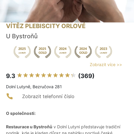
VÍTĚZ PLEBISCITY ORLOVÉ
U Bystroňů
Zobrazit více >>
9.3
(369)
Dolní Lutyně, Bezručova 281
Zobrazit telefonní číslo
O společnosti:
Restaurace u Bystroňů
v Dolní Lutyni představuje tradiční
podnik, kde je kladen důraz na nabídku poctivé české