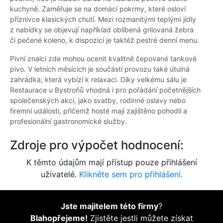
kuchyně. Zaměřuje se na domácí pokrmy, které osloví
příznivce klasických chutí. Mezi rozmanitými teplými jídly
z nabídky se objevují například oblíbená grilovaná žebra
či pečené koleno, k dispozici je taktéž pestré denní menu.
Pivní znalci zde mohou ocenit kvalitně čepované tankové
pivo. V letních měsících je součástí provozu také útulná
zahrádka, která vybízí k relaxaci. Díky velkému sálu je
Restaurace u Bystroňů vhodná i pro pořádání početnějších
společenských akcí, jako svatby, rodinné oslavy nebo
firemní události, přičemž hosté mají zajištěno pohodlí a
profesionální gastronomické služby.
Zdroje pro výpočet hodnocení:
K těmto údajům mají přístup pouze přihlášení
uživatelé.
Klikněte sem pro přihlášení.
Jste majitelem této firmy
?
Blahopřejeme!
Zjistěte jestli můžete získat