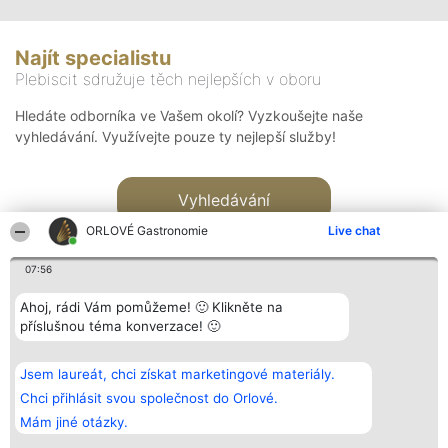
Najít specialistu
Plebiscit sdružuje těch nejlepších v oboru
Hledáte odborníka ve Vašem okolí? Vyzkoušejte naše
vyhledávání. Využívejte pouze ty nejlepší služby!
Vyhledávání
ORLOVÉ Gastronomie
Live chat
07:56
Ahoj, rádi Vám pomůžeme! 🙂 Klikněte na
příslušnou téma konverzace! 🙂
Organizátor hlasování
Plebiscyt
Kontakt
Bright Side Solutions sp. z o.
Vítězové
Kontakt
Jsem laureát, chci získat marketingové materiály.
o. sp. k.
Seznam všech
ul. Ruska 22
laureátů
Chci přihlásit svou společnost do Orlové.
Wrocław 50-079
Zásady
Mám jiné otázky.
KRS 0000749100 | Regon
Pravidla
381313360 | NIP 8943132676
Zásady