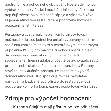
gastronomie a pohodlného ubytování. Hosté zde mohou
vybírat z nabídky české i mezinárodní kuchyně, kterou
doplňují točené pivo, míchané nápoje a výběrová káva.
Příjemná atmosféra restaurace je podtržena možností
posezení na letní terase.
Penzionová část areálu nabízí komfortní ubytovací
možnosti, kde jsou jednotlivé pokoje vybaveny vlastním
sociálním zařízením, televizí a bezdrátovým internetovým
připojením (Wi-Fi) pro maximální pohodlí hostů. Objekt
disponuje prostorem vhodným pro nejrůznější
společenské i firemní události, včetně oslav, svateb, rautů,
promocí nebo školení. Restaurace a penzion U Fontány
staví na individuálním přístupu ke klientům a vytváří
domácí atmosféru. K dispozici je rovněž bezplatné
parkování a bezbariérový přístup do restaurace, což
podporuje komfort a komplexnost poskytovaných služeb.
Zdroje pro výpočet hodnocení:
K těmto údajům mají přístup pouze přihlášení