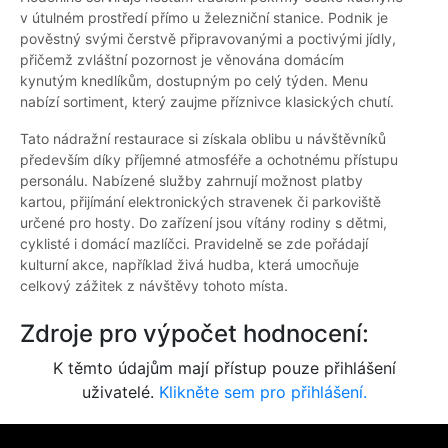
v útulném prostředí přímo u železniční stanice. Podnik je
pověstný svými čerstvě připravovanými a poctivými jídly,
přičemž zvláštní pozornost je věnována domácím
kynutým knedlíkům, dostupným po celý týden. Menu
nabízí sortiment, který zaujme příznivce klasických chutí.
Tato nádražní restaurace si získala oblibu u návštěvníků
především díky příjemné atmosféře a ochotnému přístupu
personálu. Nabízené služby zahrnují možnost platby
kartou, přijímání elektronických stravenek či parkoviště
určené pro hosty. Do zařízení jsou vítány rodiny s dětmi,
cyklisté i domácí mazlíčci. Pravidelně se zde pořádají
kulturní akce, například živá hudba, která umocňuje
celkový zážitek z návštěvy tohoto místa.
Zdroje pro výpočet hodnocení:
K těmto údajům mají přístup pouze přihlášení
uživatelé.
Klikněte sem pro přihlášení.