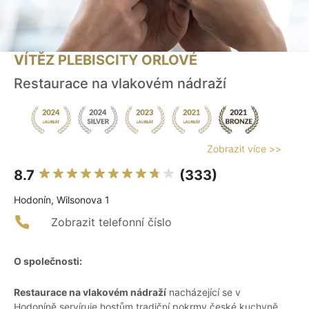
VÍTĚZ PLEBISCITY ORLOVÉ
Restaurace na vlakovém nádraží
Zobrazit více >>
8.7
(333)
Hodonín, Wilsonova 1
Zobrazit telefonní číslo
O společnosti:
Restaurace na vlakovém nádraží
nacházející se v
Hodoníně servíruje hostům tradiční pokrmy české kuchyně