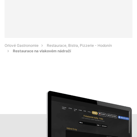
Orlové Gastronomie
Restaurace, Bistra, Pizzerie - Hodonín
Restaurace na vlakovém nádraží