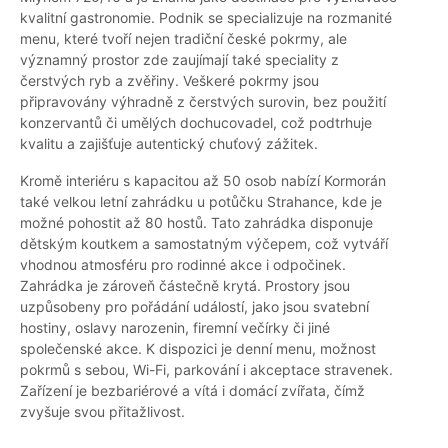
kvalitní gastronomie. Podnik se specializuje na rozmanité
menu, které tvoří nejen tradiční české pokrmy, ale
významný prostor zde zaujímají také speciality z
čerstvých ryb a zvěřiny. Veškeré pokrmy jsou
připravovány výhradně z čerstvých surovin, bez použití
konzervantů či umělých dochucovadel, což podtrhuje
kvalitu a zajišťuje autentický chuťový zážitek.
Kromě interiéru s kapacitou až 50 osob nabízí Kormorán
také velkou letní zahrádku u potůčku Strahance, kde je
možné pohostit až 80 hostů. Tato zahrádka disponuje
dětským koutkem a samostatným výčepem, což vytváří
vhodnou atmosféru pro rodinné akce i odpočinek.
Zahrádka je zároveň částečně krytá. Prostory jsou
uzpůsobeny pro pořádání událostí, jako jsou svatební
hostiny, oslavy narozenin, firemní večírky či jiné
společenské akce. K dispozici je denní menu, možnost
pokrmů s sebou, Wi-Fi, parkování i akceptace stravenek.
Zařízení je bezbariérové a vítá i domácí zvířata, čímž
zvyšuje svou přitažlivost.