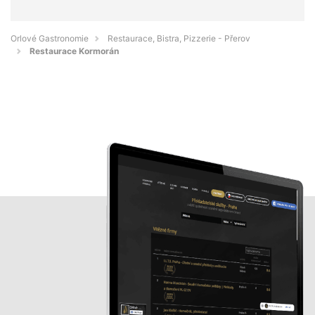
Orlové Gastronomie
Restaurace, Bistra, Pizzerie - Přerov
Restaurace Kormorán