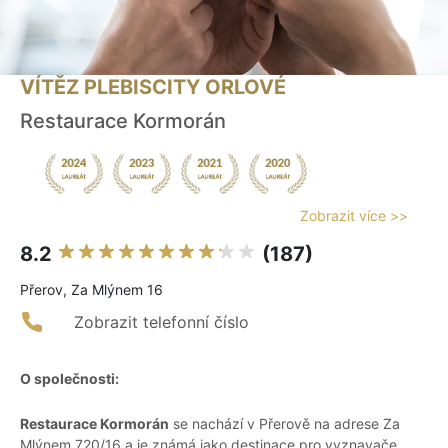
VÍTĚZ PLEBISCITY ORLOVÉ
Restaurace Kormorán
Zobrazit více >>
8.2
(187)
Přerov, Za Mlýnem 16
Zobrazit telefonní číslo
O společnosti:
Restaurace Kormorán
se nachází v Přerově na adrese Za
Mlýnem 720/16 a je známá jako destinace pro vyznavače