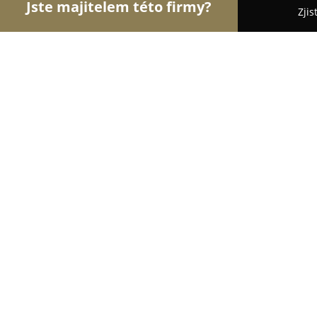
Jste majitelem této firmy?
Zjis
Orlové Gastronomie
Restaurace, Bistra, Pizzerie
Restaurace DEJAVU
8.5
(1186)
Cheb, Svobody 7
Zobrazit telefonní číslo