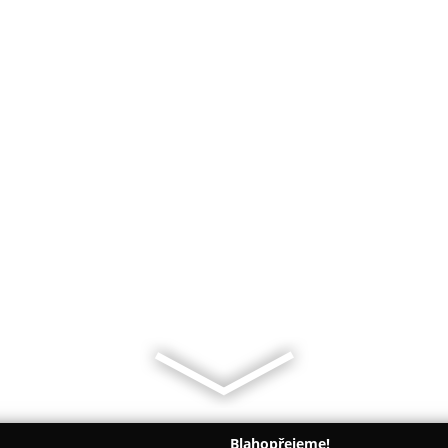
Blahopřejeme!