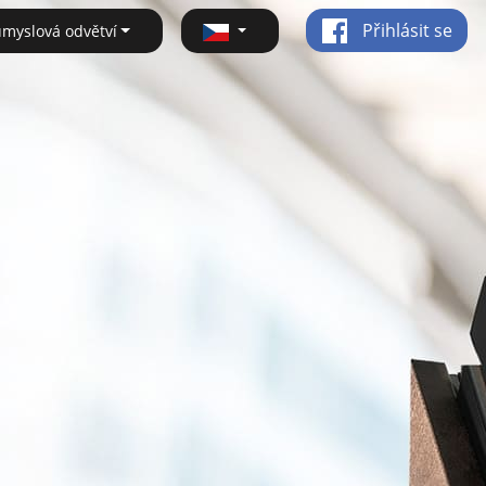
Přihlásit se
ůmyslová odvětví