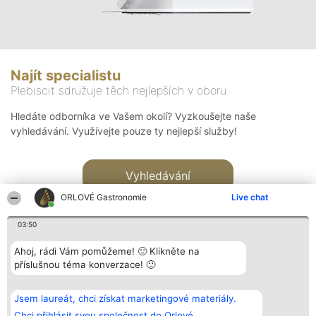
Najít specialistu
Plebiscit sdružuje těch nejlepších v oboru
Hledáte odborníka ve Vašem okolí? Vyzkoušejte naše
vyhledávání. Využívejte pouze ty nejlepší služby!
Vyhledávání
ORLOVÉ Gastronomie
Live chat
03:50
Ahoj, rádi Vám pomůžeme! 🙂 Klikněte na
příslušnou téma konverzace! 🙂
Organizátor hlasování
Plebiscyt
Kontakt
Bright Side Solutions sp. z o.
Vítězové
Kontakt
Jsem laureát, chci získat marketingové materiály.
o. sp. k.
Seznam všech
ul. Ruska 22
laureátů
Chci přihlásit svou společnost do Orlové.