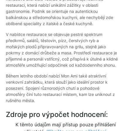
restauraci, která nabízí unikátní zážitky v oblasti
gastronomie. Podnik se orientuje na autentickou
balkánskou a středomořskou kuchyni, ale nechybějí zde
oblíbené speciality z italské a české kuchyně.
V nabídce restaurace se objevuje pestré spektrum
předkrmů, salátů, těstovin, pizz, čerstvých ryb a
mořských plodů připravovaných na grilu, stejně jako
pokrmy z domácí drůbeže a masa. Prostředí restaurace je
příjemné a personál vstřícný, což přispívá k útulné a klidné
atmosféře umožňující odpočinek od každodenního shonu.
Během letního období nabízí Mon Ami také atraktivní
venkovní zahrádku, která slouží jako ideální prostor k
posezení. Spojení různorodých chutí a pohodové
atmosféry činí tuto restauraci místem, kam lze uniknout z
rušného města.
Zdroje pro výpočet hodnocení:
K těmto údajům mají přístup pouze přihlášení