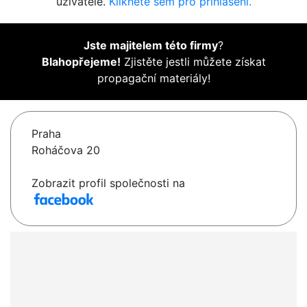
uživatelé.
Klikněte sem pro přihlášení.
Jste majitelem této firmy
?
Blahopřejeme!
Zjistěte jestli můžete získat
propagační materiály!
Praha
Roháčova 20
Zobrazit profil společnosti na