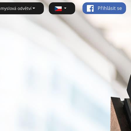
Přihlásit se
ůmyslová odvětví