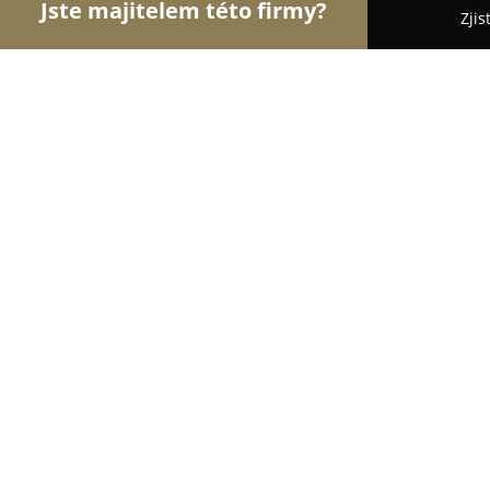
Jste majitelem této firmy?
Zjis
Orlové Gastronomie
Restaurace, Bistra, Pizzerie
Na Marjánce
9
(1777)
Praha, Bělohorská 35
Zobrazit telefonní číslo