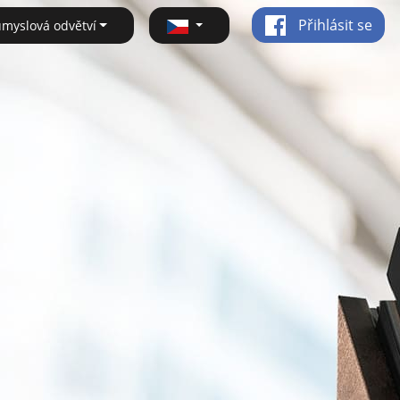
Přihlásit se
ůmyslová odvětví