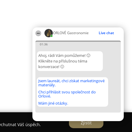
ORLOVÉ Gastronomie
Live chat
01:36
Ahoj, rádi Vám pomůžeme! 🙂
Klikněte na příslušnou téma
konverzace! 🙂
Jsem laureát, chci získat marketingové
materiály.
Chci přihlásit svou společnost do
Orlové.
Mám jiné otázky.
Zjistit
vychutnat Váš úspěch.