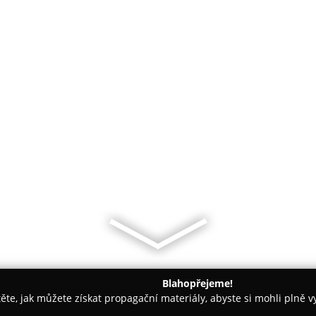
Blahopřejeme!
těte, jak můžete získat propagační materiály, abyste si mohli plně 