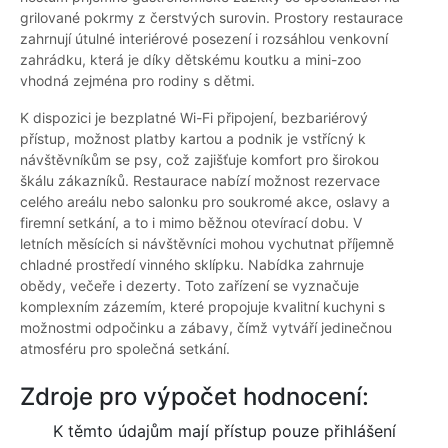
grilované pokrmy z čerstvých surovin. Prostory restaurace
zahrnují útulné interiérové posezení i rozsáhlou venkovní
zahrádku, která je díky dětskému koutku a mini-zoo
vhodná zejména pro rodiny s dětmi.
K dispozici je bezplatné Wi-Fi připojení, bezbariérový
přístup, možnost platby kartou a podnik je vstřícný k
návštěvníkům se psy, což zajišťuje komfort pro širokou
škálu zákazníků. Restaurace nabízí možnost rezervace
celého areálu nebo salonku pro soukromé akce, oslavy a
firemní setkání, a to i mimo běžnou otevírací dobu. V
letních měsících si návštěvníci mohou vychutnat příjemně
chladné prostředí vinného sklípku. Nabídka zahrnuje
obědy, večeře i dezerty. Toto zařízení se vyznačuje
komplexním zázemím, které propojuje kvalitní kuchyni s
možnostmi odpočinku a zábavy, čímž vytváří jedinečnou
atmosféru pro společná setkání.
Zdroje pro výpočet hodnocení:
K těmto údajům mají přístup pouze přihlášení