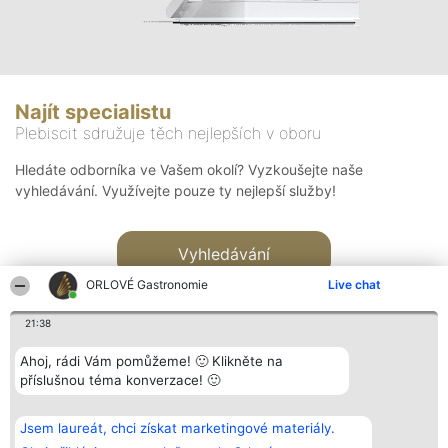
Najít specialistu
Plebiscit sdružuje těch nejlepších v oboru
Hledáte odborníka ve Vašem okolí? Vyzkoušejte naše
vyhledávání. Využívejte pouze ty nejlepší služby!
Vyhledávání
ORLOVÉ Gastronomie
Live chat
21:38
Ahoj, rádi Vám pomůžeme! 🙂 Klikněte na
příslušnou téma konverzace! 🙂
Organizátor hlasování
Plebiscyt
Kontakt
Bright Side Solutions sp. z o.
Vítězové
Kontakt
Jsem laureát, chci získat marketingové materiály.
o. sp. k.
Seznam všech
ul. Ruska 22
laureátů