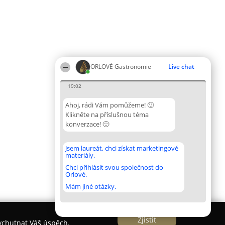
ORLOVÉ Gastronomie
Live chat
19:02
Ahoj, rádi Vám pomůžeme! 🙂
Klikněte na příslušnou téma
konverzace! 🙂
Jsem laureát, chci získat marketingové
materiály.
Chci přihlásit svou společnost do
Orlové.
Mám jiné otázky.
Zjistit
vychutnat Váš úspěch.