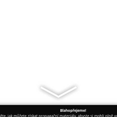
Blahopřejeme!
těte, jak můžete získat propagační materiály, abyste si mohli plně 