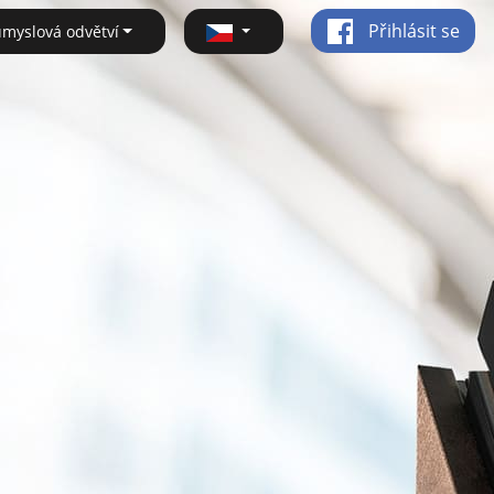
Přihlásit se
ůmyslová odvětví