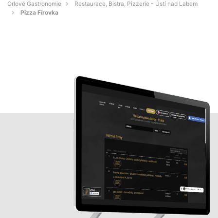
Orlové Gastronomie
Restaurace, Bistra, Pizzerie - Ústí nad Labem
Pizza Fírovka