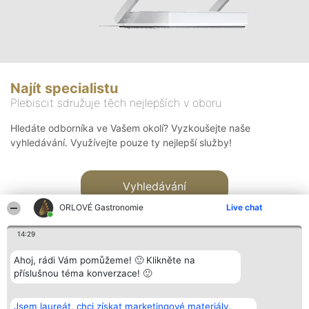
Najít specialistu
Plebiscit sdružuje těch nejlepších v oboru
Hledáte odborníka ve Vašem okolí? Vyzkoušejte naše
vyhledávání. Využívejte pouze ty nejlepší služby!
Vyhledávání
ORLOVÉ Gastronomie
Live chat
14:29
Ahoj, rádi Vám pomůžeme! 🙂 Klikněte na
příslušnou téma konverzace! 🙂
Organizátor hlasování
Plebiscyt
Kontakt
Bright Side Solutions sp. z o.
Vítězové
Kontakt
Jsem laureát, chci získat marketingové materiály.
o. sp. k.
Seznam všech