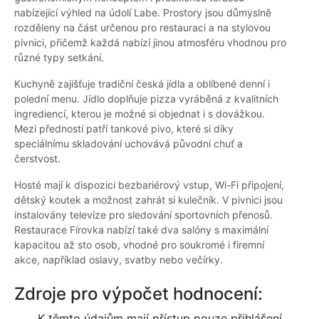
nabízející výhled na údolí Labe. Prostory jsou důmyslně
rozděleny na část určenou pro restauraci a na stylovou
pivnici, přičemž každá nabízí jinou atmosféru vhodnou pro
různé typy setkání.
Kuchyně zajišťuje tradiční česká jídla a oblíbené denní i
polední menu. Jídlo doplňuje pizza vyráběná z kvalitních
ingrediencí, kterou je možné si objednat i s dovážkou.
Mezi přednosti patří tankové pivo, které si díky
speciálnímu skladování uchovává původní chuť a
čerstvost.
Hosté mají k dispozici bezbariérový vstup, Wi-Fi připojení,
dětský koutek a možnost zahrát si kulečník. V pivnici jsou
instalovány televize pro sledování sportovních přenosů.
Restaurace Fírovka nabízí také dva salóny s maximální
kapacitou až sto osob, vhodné pro soukromé i firemní
akce, například oslavy, svatby nebo večírky.
Zdroje pro výpočet hodnocení:
K těmto údajům mají přístup pouze přihlášení