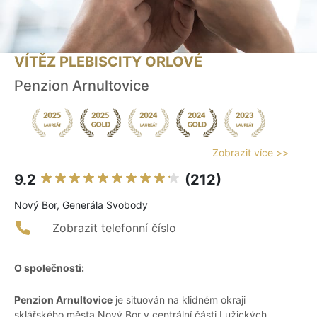
VÍTĚZ PLEBISCITY ORLOVÉ
Penzion Arnultovice
Zobrazit více >>
9.2
(212)
Nový Bor, Generála Svobody
Zobrazit telefonní číslo
O společnosti:
Penzion Arnultovice
je situován na klidném okraji
sklářského města Nový Bor v centrální části Lužických