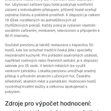
hor. Ubytovací zařízení typu hotel poskytuje komfortní
zázemí s individuálním přístupem, přičemž hosté oceňují
zejména čistotu a poklidné prostředí. K dispozici je celkem
19 lůžek rozdělených do jednolůžkových až
čtyřlůžkových pokojů. Každý pokoj je vybaven vlastním
sociálním zařízením, minibarem, televizorem a připojením k
Wi-Fi internetu.
Součástí penzionu je taktéž restaurace s kapacitou 50
hostů, kde lze ochutnat tradiční česká jídla i speciality
mezinárodní kuchyně. Pro pořádání soukromých událostí,
například rodinných nebo firemních setkání, je k dispozici
salonek pro 25 osob. V letních měsících lze využít
venkovní zahrádku. Lokalita penzionu umožňuje snadný
přístup k přírodním atrakcím Lužických hor, Českého
středohoří, skalních měst a památkám. Hodnocení hostů
vyzdvihují kvalitní služby a celkovou spokojenost s
pobytem.
Zdroje pro výpočet hodnocení: