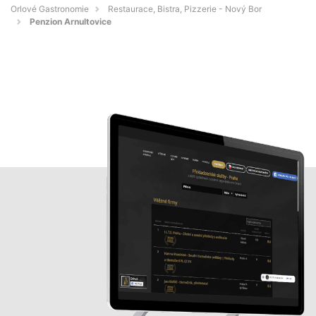
Orlové Gastronomie
Restaurace, Bistra, Pizzerie - Nový Bor
Penzion Arnultovice