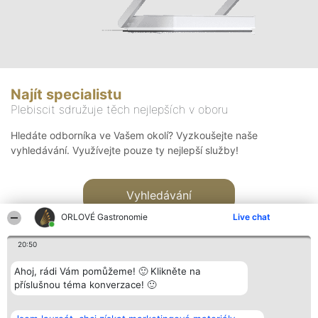
Najít specialistu
Plebiscit sdružuje těch nejlepších v oboru
Hledáte odborníka ve Vašem okolí? Vyzkoušejte naše
vyhledávání. Využívejte pouze ty nejlepší služby!
Vyhledávání
ORLOVÉ Gastronomie
Live chat
20:50
Ahoj, rádi Vám pomůžeme! 🙂 Klikněte na
příslušnou téma konverzace! 🙂
Organizátor hlasování
Plebiscyt
Kontakt
Bright Side Solutions sp. z o.
Vítězové
Kontakt