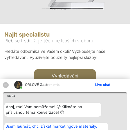
Najít specialistu
Plebiscit sdružuje těch nejlepších v oboru
Hledáte odborníka ve Vašem okolí? Vyzkoušejte naše
vyhledávání. Využívejte pouze ty nejlepší služby!
Vyhledávání
ORLOVÉ Gastronomie
Live chat
06:24
Ahoj, rádi Vám pomůžeme! 🙂 Klikněte na
příslušnou téma konverzace! 🙂
Organizátor hlasování
Plebiscyt
Kontakt
Bright Side Solutions sp. z o.
Vítězové
Kontakt
Jsem laureát, chci získat marketingové materiály.
o. sp. k.
Seznam všech