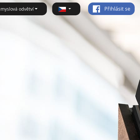
Přihlásit se
ůmyslová odvětví