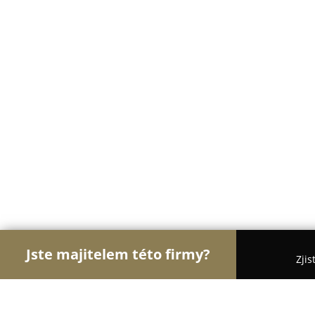
Jste majitelem této firmy?
Zjis
Orlové Gastronomie
Restaurace, Bistra, Pizzerie