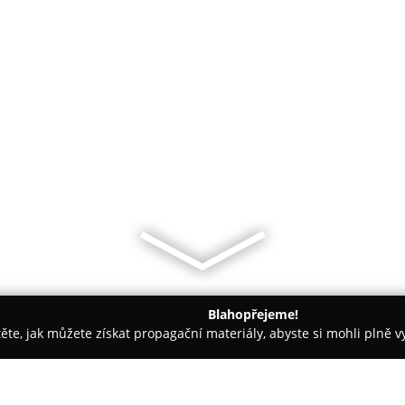
Blahopřejeme!
těte, jak můžete získat propagační materiály, abyste si mohli plně 
 - Praha
DoKao Japanese & Korean Kitchen