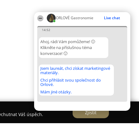
ORLOVÉ Gastronomie
Live chat
14:52
Ahoj, rádi Vám pomůžeme! 🙂
Klikněte na příslušnou téma
konverzace! 🙂
Jsem laureát, chci získat marketingové
materiály.
Chci přihlásit svou společnost do
Orlové.
Mám jiné otázky.
Zjistit
vychutnat Váš úspěch.