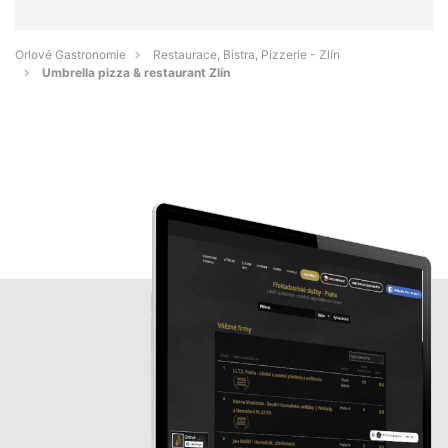
Orlové Gastronomie
Restaurace, Bistra, Pizzerie - Zlín
Umbrella pizza & restaurant Zlín