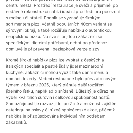
centru města. Prostředí restaurace je svěží a příjemné; po
nedávné rekonstrukci nabízí ideální prostředí pro posezení
s rodinou či přáteli. Podnik se vyznačuje širokým
sortimentem pizz, včetně populárních 40cm variant se
sýrovými okraji, a také rozšiřuje nabídku o autentickou
neapolskou pizzu. Na své si přijdou i zákazníci se
specifickými dietními potřebami, neboť po předchozí
domluvě je připravena i bezlepková verze pizzy.
Kromě široké nabídky pizz lze vybírat z českých a
italských specialit a pestré škály jídel mezinárodní
kuchyně. Zákazníci mohou využít také denní menu a
domácí dezerty. Vedení restaurace bylo převzato novým
týmem v březnu 2025, který plánuje další rozšíření
jídelního lístku, například o snídaně. Důležitý je důraz na
výběr kvalitních surovin i celkovou spokojenost hostů.
Samozřejmostí je rozvoz jídel po Zlíně a možnost zajištění
cateringu na oslavy či různé společenské akce, přičemž
nabídka je přizpůsobována individuálním potřebám
zákazníků.