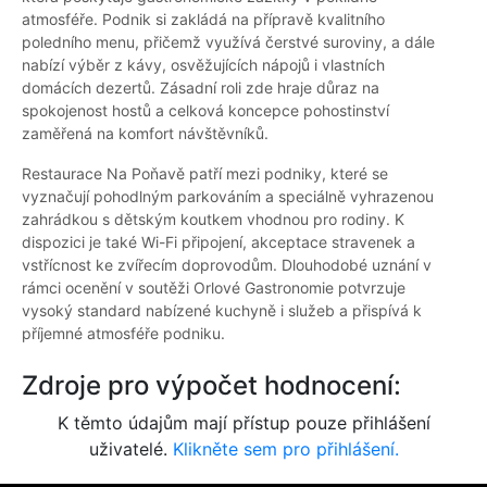
atmosféře. Podnik si zakládá na přípravě kvalitního
poledního menu, přičemž využívá čerstvé suroviny, a dále
nabízí výběr z kávy, osvěžujících nápojů i vlastních
domácích dezertů. Zásadní roli zde hraje důraz na
spokojenost hostů a celková koncepce pohostinství
zaměřená na komfort návštěvníků.
Restaurace Na Poňavě patří mezi podniky, které se
vyznačují pohodlným parkováním a speciálně vyhrazenou
zahrádkou s dětským koutkem vhodnou pro rodiny. K
dispozici je také Wi-Fi připojení, akceptace stravenek a
vstřícnost ke zvířecím doprovodům. Dlouhodobé uznání v
rámci ocenění v soutěži Orlové Gastronomie potvrzuje
vysoký standard nabízené kuchyně i služeb a přispívá k
příjemné atmosféře podniku.
Zdroje pro výpočet hodnocení:
K těmto údajům mají přístup pouze přihlášení
uživatelé.
Klikněte sem pro přihlášení.