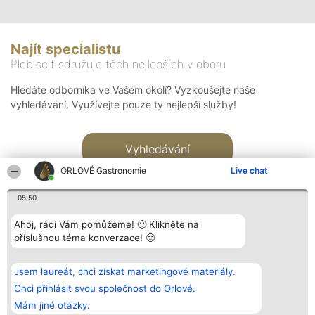
Najít specialistu
Plebiscit sdružuje těch nejlepších v oboru
Hledáte odborníka ve Vašem okolí? Vyzkoušejte naše
vyhledávání. Využívejte pouze ty nejlepší služby!
Vyhledávání
ORLOVÉ Gastronomie
Live chat
05:50
Ahoj, rádi Vám pomůžeme! 🙂 Klikněte na
příslušnou téma konverzace! 🙂
Organizátor hlasování
Plebiscyt
Kontakt
Bright Side Solutions sp. z o.
Vítězové
Kontakt
Jsem laureát, chci získat marketingové materiály.
o. sp. k.
Seznam všech
ul. Ruska 22
laureátů
Chci přihlásit svou společnost do Orlové.
Wrocław 50-079
Zásady
Mám jiné otázky.
KRS 0000749100 | Regon
Pravidla