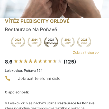
VÍTĚZ PLEBISCITY ORLOVÉ
Restaurace Na Poňavě
Zobrazit více >>
8.6
(125)
Lelekovice, Poňava 124
Zobrazit telefonní číslo
O společnosti:
V Lelekovicích se nachází útulná
Restaurace Na Poňavě
,
která poskytuje gastronomické zážitky v poklidné