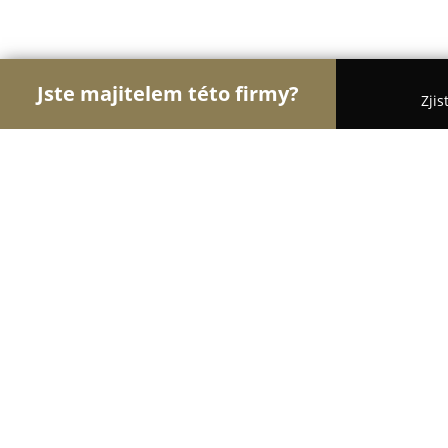
Jste majitelem této firmy?
Zjis
Orlové Gastronomie
Restaurace, Bistra, Pizzerie
Botta Caffe
9.2
(2866)