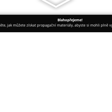
Blahopřejeme!
těte, jak můžete získat propagační materiály, abyste si mohli plně 
 - Vrchlabí
Botta Caffe
O společnosti:
Botta Caffe
ve Vrchlabí nabízí
Krkonoš, kde se snoubí příjemn
proslula svou mezinárodní kuchy
vybraných a převážně lokálních
Zobrazit více >>
originální receptury i respekt
experimentovat s novými chutě
pestré nabídky denního menu, 