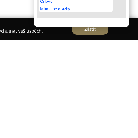
Orlové.
Mám jiné otázky.
Zjistit
vychutnat Váš úspěch.
 gastronomický zážitek v samotném centru
á atmosféra s kvalitní kuchyní. Tato restaurace
ní, která je připravována z čerstvých, pečlivě
 surovin. Kulinařský tým zde klade důraz na
 k tradičním metodám, zároveň se nebojí
mi a výzvami. Hosté mají možnost vybírat z
sezónních specialit, domácích moučníků a široké