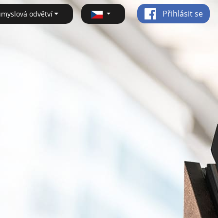
Přihlásit se
ůmyslová odvětví