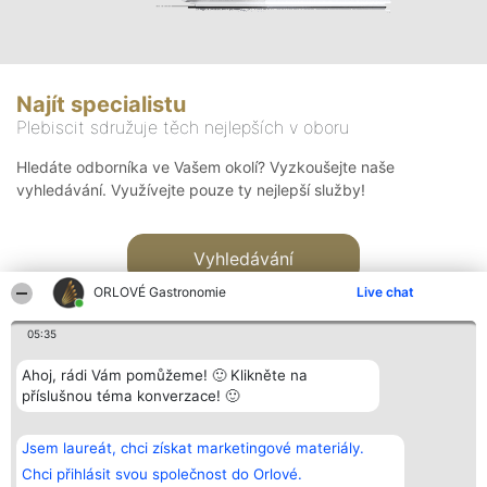
Najít specialistu
Plebiscit sdružuje těch nejlepších v oboru
Hledáte odborníka ve Vašem okolí? Vyzkoušejte naše
vyhledávání. Využívejte pouze ty nejlepší služby!
Vyhledávání
ORLOVÉ Gastronomie
Live chat
05:35
Ahoj, rádi Vám pomůžeme! 🙂 Klikněte na
příslušnou téma konverzace! 🙂
Organizátor hlasování
Plebiscyt
Kontakt
Bright Side Solutions sp. z o.
Vítězové
Kontakt
Jsem laureát, chci získat marketingové materiály.
o. sp. k.
Seznam všech
ul. Ruska 22
laureátů
Chci přihlásit svou společnost do Orlové.
Wrocław 50-079
Zásady