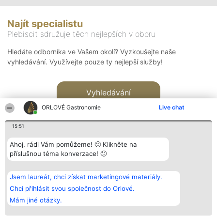
Najít specialistu
Plebiscit sdružuje těch nejlepších v oboru
Hledáte odborníka ve Vašem okolí? Vyzkoušejte naše
vyhledávání. Využívejte pouze ty nejlepší služby!
Vyhledávání
ORLOVÉ Gastronomie
Live chat
15:51
Ahoj, rádi Vám pomůžeme! 🙂 Klikněte na
příslušnou téma konverzace! 🙂
Organizátor hlasování
Plebiscyt
Kontakt
Bright Side Solutions sp. z o.
Vítězové
Kontakt
Jsem laureát, chci získat marketingové materiály.
o. sp. k.
Seznam všech
ul. Ruska 22
laureátů
Chci přihlásit svou společnost do Orlové.
Wrocław 50-079
Zásady
Mám jiné otázky.
KRS 0000749100 | Regon
Pravidla
381313360 | NIP 8943132676
Zásady
ochrany