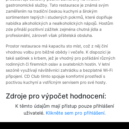
gastronomické služby. Tato restaurace je známá svým
zaměřením na tradiční českou kuchyni a širokým
sortimentem teplých i studených pokrmů, které doplňuje
nabídka alkoholických a nealkoholických nápojů. Hostům
zde přináší pozitivní zážitek zejména chutná jídla a
profesionální, zároveň však přátelská obsluha.
Prostor restaurace má kapacitu sto míst, což z něj činí
vhodnou volbu pro běžné obědy i večeře. K dispozici je
také salónek s krbem, jež je vhodný pro pořádání různých
rodinných či firemních oslav a svatebních hostin. V letní
sezóně využívají návštěvníci zahrádku a bezplatné Wi-Fi
připojení. CD Club tímto spojuje komfortní prostředí s
poctivou kuchyní a vstřícným servisem pro své hosty.
Zdroje pro výpočet hodnocení:
K těmto údajům mají přístup pouze přihlášení
uživatelé.
Klikněte sem pro přihlášení.