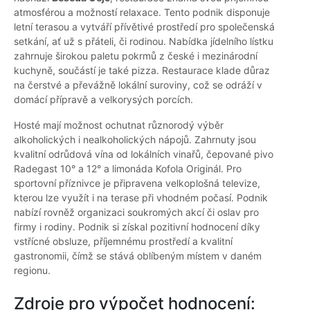
atmosférou a možností relaxace. Tento podnik disponuje
letní terasou a vytváří přívětivé prostředí pro společenská
setkání, ať už s přáteli, či rodinou. Nabídka jídelního lístku
zahrnuje širokou paletu pokrmů z české i mezinárodní
kuchyně, součástí je také pizza. Restaurace klade důraz
na čerstvé a převážně lokální suroviny, což se odráží v
domácí přípravě a velkorysých porcích.
Hosté mají možnost ochutnat různorodý výběr
alkoholických i nealkoholických nápojů. Zahrnuty jsou
kvalitní odrůdová vína od lokálních vinařů, čepované pivo
Radegast 10° a 12° a limonáda Kofola Originál. Pro
sportovní příznivce je připravena velkoplošná televize,
kterou lze využít i na terase při vhodném počasí. Podnik
nabízí rovněž organizaci soukromých akcí či oslav pro
firmy i rodiny. Podnik si získal pozitivní hodnocení díky
vstřícné obsluze, příjemnému prostředí a kvalitní
gastronomii, čímž se stává oblíbeným místem v daném
regionu.
Zdroje pro výpočet hodnocení: