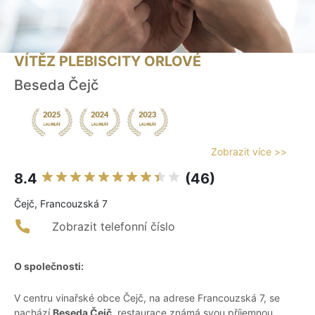
VÍTĚZ PLEBISCITY ORLOVÉ
Beseda Čejč
Zobrazit více >>
8.4
(46)
Čejč, Francouzská 7
Zobrazit telefonní číslo
O společnosti:
V centru vinařské obce Čejč, na adrese Francouzská 7, se
nachází
Beseda Čejč
, restaurace známá svou příjemnou