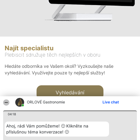
Najít specialistu
Plebiscit sdružuje těch nejlepších v oboru
Hledáte odborníka ve Vašem okolí? Vyzkoušejte naše
vyhledávání. Využívejte pouze ty nejlepší služby!
Vyhledávání
ORLOVÉ Gastronomie
Live chat
04:18
Ahoj, rádi Vám pomůžeme! 🙂 Klikněte na
příslušnou téma konverzace! 🙂
Organizátor hlasování
Plebiscyt
Kontakt