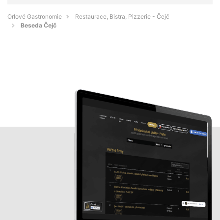
Orlové Gastronomie
Restaurace, Bistra, Pizzerie - Čejč
Beseda Čejč