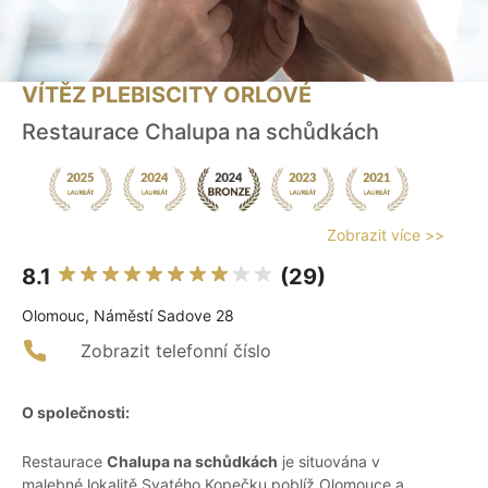
VÍTĚZ PLEBISCITY ORLOVÉ
Restaurace Chalupa na schůdkách
Zobrazit více >>
8.1
(29)
Olomouc, Náměstí Sadove 28
Zobrazit telefonní číslo
O společnosti:
Restaurace
Chalupa na schůdkách
je situována v
malebné lokalitě Svatého Kopečku poblíž Olomouce a