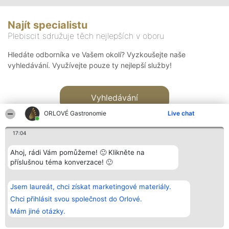
Najít specialistu
Plebiscit sdružuje těch nejlepších v oboru
Hledáte odborníka ve Vašem okolí? Vyzkoušejte naše
vyhledávání. Využívejte pouze ty nejlepší služby!
Vyhledávání
ORLOVÉ Gastronomie
Live chat
17:04
Ahoj, rádi Vám pomůžeme! 🙂 Klikněte na
příslušnou téma konverzace! 🙂
Organizátor hlasování
Plebiscyt
Kontakt
Bright Side Solutions sp. z o.
Vítězové
Kontakt
Jsem laureát, chci získat marketingové materiály.
o. sp. k.
Seznam všech
ul. Ruska 22
laureátů
Chci přihlásit svou společnost do Orlové.
Wrocław 50-079
Zásady
Mám jiné otázky.
KRS 0000749100 | Regon
Pravidla
381313360 | NIP 8943132676
Zásady
ochrany