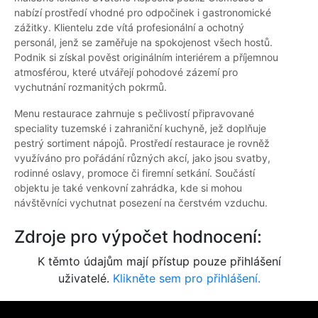
nabízí prostředí vhodné pro odpočinek i gastronomické
zážitky. Klientelu zde vítá profesionální a ochotný
personál, jenž se zaměřuje na spokojenost všech hostů.
Podnik si získal pověst originálním interiérem a příjemnou
atmosférou, které utvářejí pohodové zázemí pro
vychutnání rozmanitých pokrmů.
Menu restaurace zahrnuje s pečlivostí připravované
speciality tuzemské i zahraniční kuchyně, jež doplňuje
pestrý sortiment nápojů. Prostředí restaurace je rovněž
využíváno pro pořádání různých akcí, jako jsou svatby,
rodinné oslavy, promoce či firemní setkání. Součástí
objektu je také venkovní zahrádka, kde si mohou
návštěvníci vychutnat posezení na čerstvém vzduchu.
Zdroje pro výpočet hodnocení:
K těmto údajům mají přístup pouze přihlášení
uživatelé.
Klikněte sem pro přihlášení.