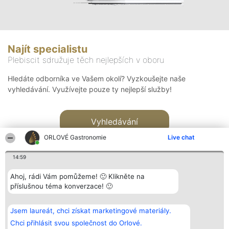
Najít specialistu
Plebiscit sdružuje těch nejlepších v oboru
Hledáte odborníka ve Vašem okolí? Vyzkoušejte naše
vyhledávání. Využívejte pouze ty nejlepší služby!
Vyhledávání
ORLOVÉ Gastronomie
Live chat
14:59
Ahoj, rádi Vám pomůžeme! 🙂 Klikněte na
příslušnou téma konverzace! 🙂
Organizátor hlasování
Plebiscyt
Kontakt
Bright Side Solutions sp. z o.
Vítězové
Kontakt
Jsem laureát, chci získat marketingové materiály.
o. sp. k.
Seznam všech
ul. Ruska 22
laureátů
Chci přihlásit svou společnost do Orlové.
Wrocław 50-079
Zásady