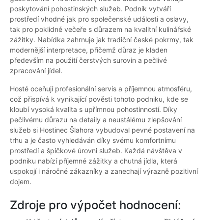
poskytování pohostinských služeb. Podnik vytváří
prostředí vhodné jak pro společenské události a oslavy,
tak pro poklidné večeře s důrazem na kvalitní kulinářské
zážitky. Nabídka zahrnuje jak tradiční české pokrmy, tak
modernější interpretace, přičemž důraz je kladen
především na použití čerstvých surovin a pečlivé
zpracování jídel.
Hosté oceňují profesionální servis a příjemnou atmosféru,
což přispívá k vynikající pověsti tohoto podniku, kde se
kloubí vysoká kvalita s upřímnou pohostinností. Díky
pečlivému důrazu na detaily a neustálému zlepšování
služeb si Hostinec Šlahora vybudoval pevné postavení na
trhu a je často vyhledáván díky svému komfortnímu
prostředí a špičkové úrovni služeb. Každá návštěva v
podniku nabízí příjemné zážitky a chutná jídla, která
uspokojí i náročné zákazníky a zanechají výrazně pozitivní
dojem.
Zdroje pro výpočet hodnocení: