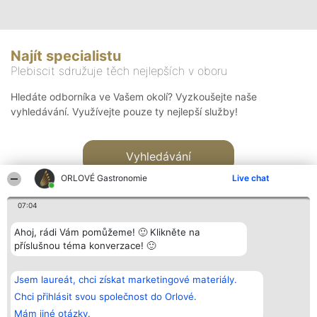
Najít specialistu
Plebiscit sdružuje těch nejlepších v oboru
Hledáte odborníka ve Vašem okolí? Vyzkoušejte naše
vyhledávání. Využívejte pouze ty nejlepší služby!
Vyhledávání
ORLOVÉ Gastronomie
Live chat
07:04
Ahoj, rádi Vám pomůžeme! 🙂 Klikněte na
příslušnou téma konverzace! 🙂
Organizátor hlasování
Plebiscyt
Kontakt
Bright Side Solutions sp. z o.
Vítězové
Kontakt
Jsem laureát, chci získat marketingové materiály.
o. sp. k.
Seznam všech
ul. Ruska 22
laureátů
Chci přihlásit svou společnost do Orlové.
Wrocław 50-079
Zásady
Mám jiné otázky.
KRS 0000749100 | Regon
Pravidla