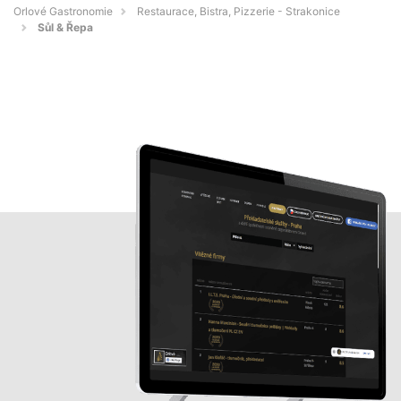
Orlové Gastronomie
Restaurace, Bistra, Pizzerie - Strakonice
Sůl & Řepa