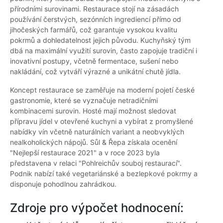
přírodními surovinami. Restaurace stojí na zásadách
používání čerstvých, sezónních ingrediencí přímo od
jihočeských farmářů, což garantuje vysokou kvalitu
pokrmů a dohledatelnost jejich původu. Kuchyňský tým
dbá na maximální využití surovin, často zapojuje tradiční i
inovativní postupy, včetně fermentace, sušení nebo
nakládání, což vytváří výrazné a unikátní chutě jídla.
Koncept restaurace se zaměřuje na moderní pojetí české
gastronomie, které se vyznačuje netradičními
kombinacemi surovin. Hosté mají možnost sledovat
přípravu jídel v otevřené kuchyni a vybírat z promyšlené
nabídky vín včetně naturálních variant a neobvyklých
nealkoholických nápojů. Sůl & Řepa získala ocenění
"Nejlepší restaurace 2021" a v roce 2023 byla
představena v relaci "Pohlreichův souboj restaurací".
Podnik nabízí také vegetariánské a bezlepkové pokrmy a
disponuje pohodlnou zahrádkou.
Zdroje pro výpočet hodnocení: