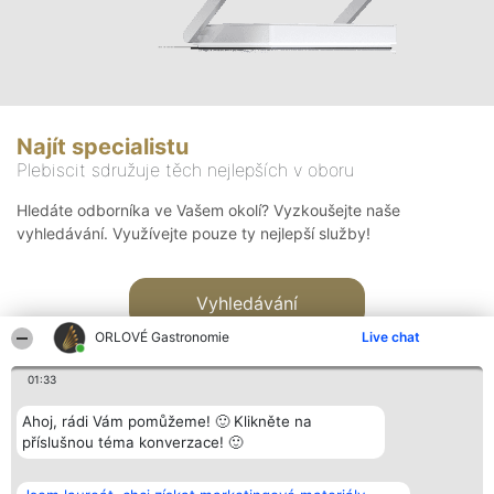
Najít specialistu
Plebiscit sdružuje těch nejlepších v oboru
Hledáte odborníka ve Vašem okolí? Vyzkoušejte naše
vyhledávání. Využívejte pouze ty nejlepší služby!
Vyhledávání
ORLOVÉ Gastronomie
Live chat
01:33
Ahoj, rádi Vám pomůžeme! 🙂 Klikněte na
příslušnou téma konverzace! 🙂
Organizátor hlasování
Plebiscyt
Kontakt
Bright Side Solutions sp. z o.
Vítězové
Kontakt