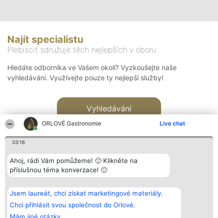
Najít specialistu
Plebiscit sdružuje těch nejlepších v oboru
Hledáte odborníka ve Vašem okolí? Vyzkoušejte naše
vyhledávání. Využívejte pouze ty nejlepší služby!
Vyhledávání
ORLOVÉ Gastronomie
Live chat
03:16
Ahoj, rádi Vám pomůžeme! 🙂 Klikněte na
příslušnou téma konverzace! 🙂
Organizátor hlasování
Plebiscyt
Kontakt
Bright Side Solutions sp. z o.
Vítězové
Kontakt
Jsem laureát, chci získat marketingové materiály.
o. sp. k.
Seznam všech
ul. Ruska 22
laureátů
Chci přihlásit svou společnost do Orlové.
Wrocław 50-079
Zásady
Mám jiné otázky.
KRS 0000749100 | Regon
Pravidla