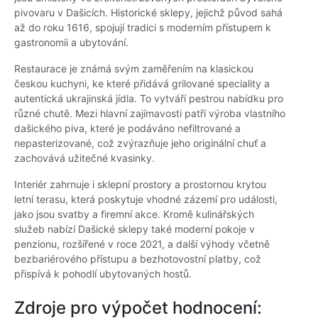
pivovaru v Dašicích. Historické sklepy, jejichž původ sahá
až do roku 1616, spojují tradici s moderním přístupem k
gastronomii a ubytování.
Restaurace je známá svým zaměřením na klasickou
českou kuchyni, ke které přidává grilované speciality a
autentická ukrajinská jídla. To vytváří pestrou nabídku pro
různé chutě. Mezi hlavní zajímavosti patří výroba vlastního
dašického piva, které je podáváno nefiltrované a
nepasterizované, což zvýrazňuje jeho originální chuť a
zachovává užitečné kvasinky.
Interiér zahrnuje i sklepní prostory a prostornou krytou
letní terasu, která poskytuje vhodné zázemí pro události,
jako jsou svatby a firemní akce. Kromě kulinářských
služeb nabízí Dašické sklepy také moderní pokoje v
penzionu, rozšířené v roce 2021, a další výhody včetně
bezbariérového přístupu a bezhotovostní platby, což
přispívá k pohodlí ubytovaných hostů.
Zdroje pro výpočet hodnocení: