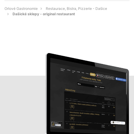
Orlové Gastronomie
Restaurace, Bistra, Pizzerie - Dašice
Dašické sklepy - original restaurant