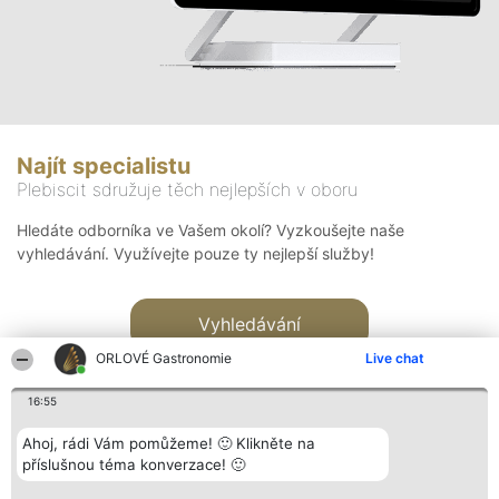
Najít specialistu
Plebiscit sdružuje těch nejlepších v oboru
Hledáte odborníka ve Vašem okolí? Vyzkoušejte naše
vyhledávání. Využívejte pouze ty nejlepší služby!
Vyhledávání
ORLOVÉ Gastronomie
Live chat
16:55
Ahoj, rádi Vám pomůžeme! 🙂 Klikněte na
příslušnou téma konverzace! 🙂
Organizátor hlasování
Plebiscyt
Kontakt