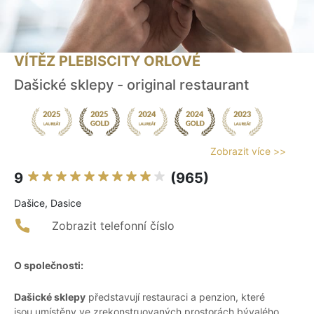
VÍTĚZ PLEBISCITY ORLOVÉ
Dašické sklepy - original restaurant
Zobrazit více >>
9
(965)
Dašice, Dasice
Zobrazit telefonní číslo
O společnosti:
Dašické sklepy
představují restauraci a penzion, které
jsou umístěny ve zrekonstruovaných prostorách bývalého