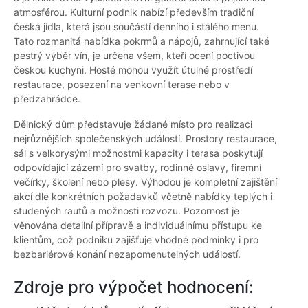
atmosférou. Kulturní podnik nabízí především tradiční
česká jídla, která jsou součástí denního i stálého menu.
Tato rozmanitá nabídka pokrmů a nápojů, zahrnující také
pestrý výběr vín, je určena všem, kteří ocení poctivou
českou kuchyni. Hosté mohou využít útulné prostředí
restaurace, posezení na venkovní terase nebo v
předzahrádce.
Dělnický dům představuje žádané místo pro realizaci
nejrůznějších společenských událostí. Prostory restaurace,
sál s velkorysými možnostmi kapacity i terasa poskytují
odpovídající zázemí pro svatby, rodinné oslavy, firemní
večírky, školení nebo plesy. Výhodou je kompletní zajištění
akcí dle konkrétních požadavků včetně nabídky teplých i
studených rautů a možnosti rozvozu. Pozornost je
věnována detailní přípravě a individuálnímu přístupu ke
klientům, což podniku zajišťuje vhodné podmínky i pro
bezbariérové konání nezapomenutelných událostí.
Zdroje pro výpočet hodnocení: