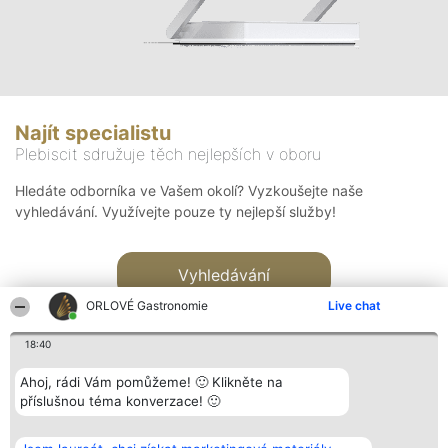
Najít specialistu
Plebiscit sdružuje těch nejlepších v oboru
Hledáte odborníka ve Vašem okolí? Vyzkoušejte naše
vyhledávání. Využívejte pouze ty nejlepší služby!
Vyhledávání
ORLOVÉ Gastronomie
Live chat
18:40
Ahoj, rádi Vám pomůžeme! 🙂 Klikněte na
příslušnou téma konverzace! 🙂
Organizátor hlasování
Plebiscyt
Kontakt
Bright Side Solutions sp. z o.
Vítězové
Kontakt