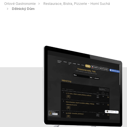
Orlové Gastronomie
Restaurace, Bistra, Pizzerie - Horní Suchá
Dělnický Dům