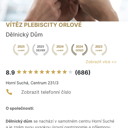
VÍTĚZ PLEBISCITY ORLOVÉ
Dělnický Dům
Zobrazit více >>
8.9
(686)
Horní Suchá, Centrum 231/3
Zobrazit telefonní číslo
O společnosti:
Dělnický dům
se nachází v samotném centru Horní Suché
a je znám svou vysokou úrovní gastronomie a příjemnou