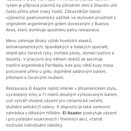
rysem je příprava pokrmů na přírodním ohni a žhavém uhlí
často přímo před zraky hostů. Zákazníkům nabízí
výjimečný gastronomický zážitek ve stylovém prostředí s
originálním argentinským grilem dovezeným z Buenos
Aires, který dominuje spodnímu patru restaurace.
Menu zahrnuje široký výběr hovězích steaků,
latinskoamerických, španělských a italských specialit,
stejně jako čerstvé ryby, mořské plody, domácí pečivo a
dezerty. V pracovní dny během obědů se servíruje
tradiční argentinská Parrillada, kde jsou větší kusy masa
porcované přímo u grilu, doplněné salátovým barem,
přílohami a čerstvými mušlemi.
Restaurace El Asador nabízí interiér v jihoamerickém stylu,
vyzdobený krby a 11 metrů dlouhým vyřezávaným barem,
což vytváří vhodné zázemí pro romantické večeře,
služební setkání či oslavy. K dispozici je také venkovní
zahrádka s dětským hřištěm.
El Asador
poskytuje zázemí
i pro pořádání soukromých i firemních akcí, včetně
možnosti individuální nabídky.