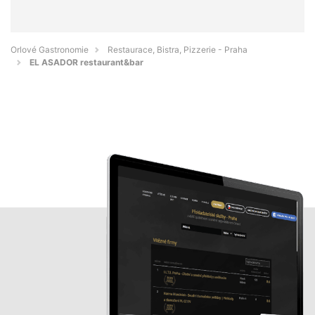
Orlové Gastronomie
Restaurace, Bistra, Pizzerie - Praha
EL ASADOR restaurant&bar