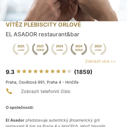
VÍTĚZ PLEBISCITY ORLOVÉ
EL ASADOR restaurant&bar
Zobrazit více >>
9.3
(1859)
Praha, Osvětová 991, Praha 4 - Hrnčíře
Zobrazit telefonní číslo
O společnosti:
El Asador
představuje autentický jihoamerický gril
restaurant & bar na Praze 4 v Hrnčířích, jehož hlavním