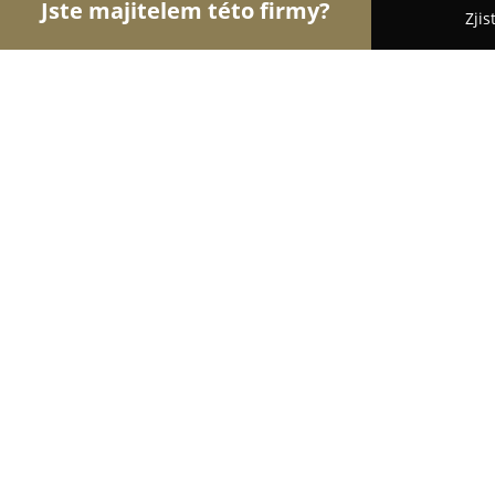
Jste majitelem této firmy?
Zjis
Orlové Gastronomie
Restaurace, Bistra, Pizzerie
U Supa
8.6
(49)
Šternberk, 12
Zobrazit telefonní číslo