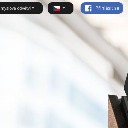
Přihlásit se
ůmyslová odvětví