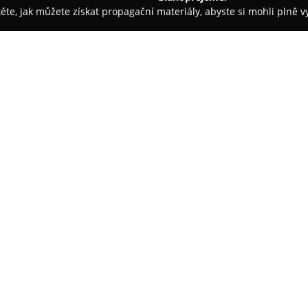
těte, jak můžete získat propagační materiály, abyste si mohli plně 
 - Šternberk
U Supa
O společnosti:
U Supa
ve Šternberku patří me
které si získaly četné příznivc
poskytovaných služeb. Nabídka
šťavnaté hot dogy, smažené hr
langoše jsou zde často vychvalo
přispívá k popularitě podniku.
Zákazníci pravidelně oceňují ry
celkovou spokojenost. Podnik b
Šternberku pro rychlé stravová
v hamburgerech, což tento prov
také o různé nápoje. Možnost o