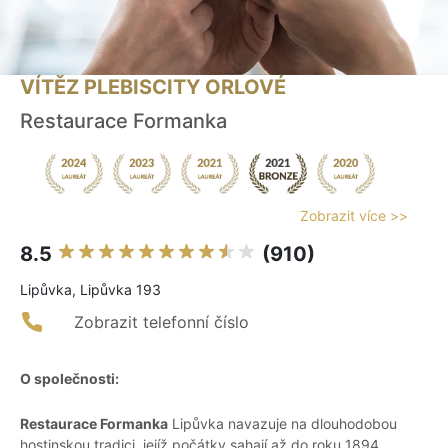
VÍTĚZ PLEBISCITY ORLOVÉ
Restaurace Formanka
Zobrazit více >>
8.5
(910)
Lipůvka, Lipůvka 193
Zobrazit telefonní číslo
O společnosti:
Restaurace Formanka
Lipůvka navazuje na dlouhodobou
hostinskou tradici, jejíž počátky sahají až do roku 1894.