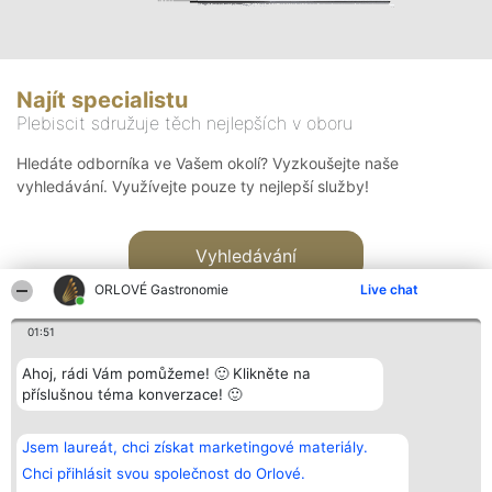
Najít specialistu
Plebiscit sdružuje těch nejlepších v oboru
Hledáte odborníka ve Vašem okolí? Vyzkoušejte naše
vyhledávání. Využívejte pouze ty nejlepší služby!
Vyhledávání
ORLOVÉ Gastronomie
Live chat
01:51
Ahoj, rádi Vám pomůžeme! 🙂 Klikněte na
příslušnou téma konverzace! 🙂
Organizátor hlasování
Plebiscyt
Kontakt
Bright Side Solutions sp. z o.
Vítězové
Kontakt
Jsem laureát, chci získat marketingové materiály.
o. sp. k.
Seznam všech
ul. Ruska 22
laureátů
Chci přihlásit svou společnost do Orlové.
Wrocław 50-079
Zásady