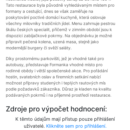
Tato restaurace byla původně vyhledávaným místem pro
formany a cestující, dnes se však zaměřuje na
poskytování poctivé domácí kuchyně, která oslovuje
všechny milovníky tradičních jídel. Menu zahrnuje pestrou
škálu českých specialit, přičemž v zimním období jsou k
dispozici zabíjačkové pokrmy. Na objednávku je možné
připravit pečená kolena, uzená masa, stejně jako
modernější burgery či svěží saláty.
Díky prostornému parkovišti, jež je vhodné také pro
autobusy, představuje Formanka vhodné místo pro
rodinné obědy i větší společenské akce. Pro pořádání
hostin, svatebních oslav a firemních setkání nabízí
možnost přípravy studených i teplých rautových mís
podle požadavků zákazníka. Důraz je kladen na kvalitu
podávaných pokrmů i na příjemné prostředí restaurace.
Zdroje pro výpočet hodnocení:
K těmto údajům mají přístup pouze přihlášení
uživatelé.
Klikněte sem pro přihlášení.