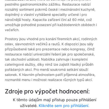
pestrého gastronomického zážitku. Restaurace nabízí
rozsáhlý sortiment pokrmů české i mezinárodní kuchyně,
doplněný o vlastní vyhlášené speciality určené i pro
náročnější hosty. Kapacita zařízení činí až 60 míst, což
umožňuje pohodlné posezení při každodenních obědech i
večeřích.
Prostory jsou vhodné pro konání firemních akcí, rodinných
oslav, slavnostních večírků a rautů. K dispozici jsou sály
přizpůsobené také pro prezentace nebo kongresy, čímž
restaurace nabízí univerzální řešení jak pro společenské,
tak obchodní události. Nabídka zahrnuje i kompletní
cateringové služby, díky nimž lze zajistit hladký průběh
pořádaných akcí. Pro menší soukromá setkání slouží
salonek. K hlavním přednostem patří příjemná atmosféra,
rozmanité menu i možnost realizace různých typů akcí.
Zdroje pro výpočet hodnocení:
K těmto údajům mají přístup pouze přihlášení
uživatelé.
Klikněte sem pro přihlášení.