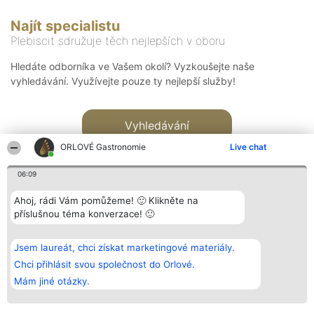
Najít specialistu
Plebiscit sdružuje těch nejlepších v oboru
Hledáte odborníka ve Vašem okolí? Vyzkoušejte naše
vyhledávání. Využívejte pouze ty nejlepší služby!
Vyhledávání
ORLOVÉ Gastronomie
Live chat
06:09
Ahoj, rádi Vám pomůžeme! 🙂 Klikněte na
příslušnou téma konverzace! 🙂
Organizátor hlasování
Plebiscyt
Kontakt
Bright Side Solutions sp. z o.
Vítězové
Kontakt
Jsem laureát, chci získat marketingové materiály.
o. sp. k.
Seznam všech
ul. Ruska 22
laureátů
Chci přihlásit svou společnost do Orlové.
Wrocław 50-079
Zásady
Mám jiné otázky.
KRS 0000749100 | Regon
Pravidla
381313360 | NIP 8943132676
Zásady
ochrany
osobních údajů