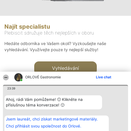
Najít specialistu
Plebiscit sdružuje těch nejlepších v oboru
Hledáte odborníka ve Vašem okolí? Vyzkoušejte naše
vyhledávání. Využívejte pouze ty nejlepší služby!
Vyhledávání
ORLOVÉ Gastronomie
Live chat
23:39
Ahoj, rádi Vám pomůžeme! 🙂 Klikněte na
příslušnou téma konverzace! 🙂
Organizátor hlasování
Plebiscyt
Kontakt
Bright Side Solutions sp. z o.
Vítězové
Kontakt
Jsem laureát, chci získat marketingové materiály.
o. sp. k.
Seznam všech
ul. Ruska 22
laureátů
Chci přihlásit svou společnost do Orlové.
Wrocław 50-079
Zásady