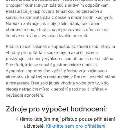
propojení kulinářských zážitků s aktivním odpočinkem.
Restaurace je inspirována tématikou horolezectví a
servíruje rozmanitá jídla z české a mezinárodní kuchyně.
Nabídka zahrnuje jak stálý jídelní lístek, tak i denní
obědová menu, která jsou připravována s důrazem na
čerstvé suroviny a vysokou kvalitu pokrmů.
Podnik nabízí salónek s kapacitou až třiceti osob, který je
vhodný pro pořádání soukromých akcí či oslav a
poskytuje jedinečný výhled na samotnou lezeckou stěnu.
Prostředí, kde se snoubí gastronomické umění s
dynamikou sportovního vyžití, představuje zajímavou
alternativu k běžným restauracím v Praze. Lezecká stěna
a restaurace Free solo je tak vhodná volba pro ty, kdo
hledají netradiční místo k setkání s rodinou či přáteli v
nevšední atmosféře.
Zdroje pro výpočet hodnocení:
K těmto údajům mají přístup pouze přihlášení
uživatelé.
Klikněte sem pro přihlášení.