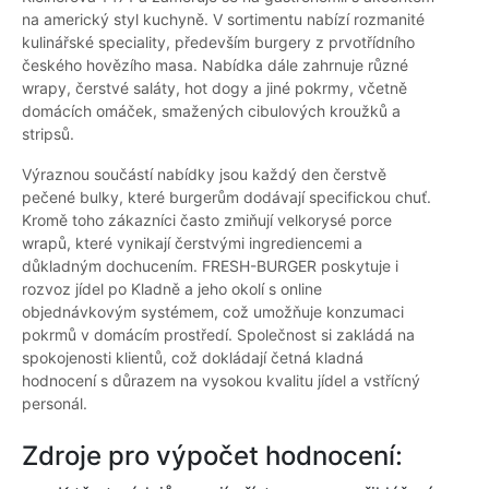
na americký styl kuchyně. V sortimentu nabízí rozmanité
kulinářské speciality, především burgery z prvotřídního
českého hovězího masa. Nabídka dále zahrnuje různé
wrapy, čerstvé saláty, hot dogy a jiné pokrmy, včetně
domácích omáček, smažených cibulových kroužků a
stripsů.
Výraznou součástí nabídky jsou každý den čerstvě
pečené bulky, které burgerům dodávají specifickou chuť.
Kromě toho zákazníci často zmiňují velkorysé porce
wrapů, které vynikají čerstvými ingrediencemi a
důkladným dochucením. FRESH-BURGER poskytuje i
rozvoz jídel po Kladně a jeho okolí s online
objednávkovým systémem, což umožňuje konzumaci
pokrmů v domácím prostředí. Společnost si zakládá na
spokojenosti klientů, což dokládají četná kladná
hodnocení s důrazem na vysokou kvalitu jídel a vstřícný
personál.
Zdroje pro výpočet hodnocení: