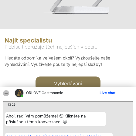
Najít specialistu
Plebiscit sdružuje těch nejlepších v oboru
Hledáte odborníka ve Vašem okolí? Vyzkoušejte naše
vyhledávání. Využívejte pouze ty nejlepší služby!
Vyhledávání
ORLOVÉ Gastronomie
Live chat
13:26
Ahoj, rádi Vám pomůžeme! 🙂 Klikněte na
příslušnou téma konverzace! 🙂
Organizátor hlasování
Plebiscyt
Kontakt
Bright Side Solutions sp. z o.
Vítězové
Kontakt