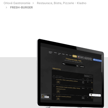
Orlové Gastronomie
Restaurace, Bistra, Pizzerie - Kladno
FRESH-BURGER